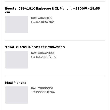
-
-
2000W
20
Booster CB641810 Barbecue & XL Plancha - 2200W - 28x55
-
-
cm
25,5x51
25,
cm
cm
Ref: CB641810
: CB641810/79A
Booster
Boo
CB641810
CB6
Barbecue
Bar
&
&
XL
XL
Plancha
Pla
TEFAL PLANCHA BOOSTER CB642800
-
-
2200W
22
Ref: CB642800
-
-
: CB642800/79A
28x55
28x
TEFAL
cm
TE
cm
PLANCHA
PL
BOOSTER
BO
CB642800
CB6
Maxi Plancha
Ref: CB660301
: CB660301/79A
Maxi
Max
Plancha
Pla