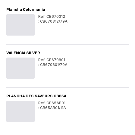
Plancha Colormania
Ref: CB670312
: CB670312/79A
Plancha
Pla
Colormania
Col
VALENCIA SILVER
Ref: CB670801
: CB670801/79A
VALENCIA
VA
SILVER
SI
PLANCHA DES SAVEURS CB65A
Ref: CB65AB01
: CB65AB01/11A
PLANCHA
PL
DES
DE
SAVEURS
SA
CB65A
CB