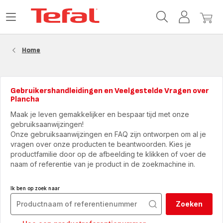
Tefal-
Open
Mijn
Mijn
startpagina
het
account
winke
menu
Home
Gebruikershandleidingen en Veelgestelde Vragen over
Plancha
Maak je leven gemakkelijker en bespaar tijd met onze
gebruiksaanwijzingen!
Onze gebruiksaanwijzingen en FAQ zijn ontworpen om al je
vragen over onze producten te beantwoorden. Kies je
productfamilie door op de afbeelding te klikken of voer de
naam of referentie van je product in de zoekmachine in.
Ik ben op zoek naar
Zoeken