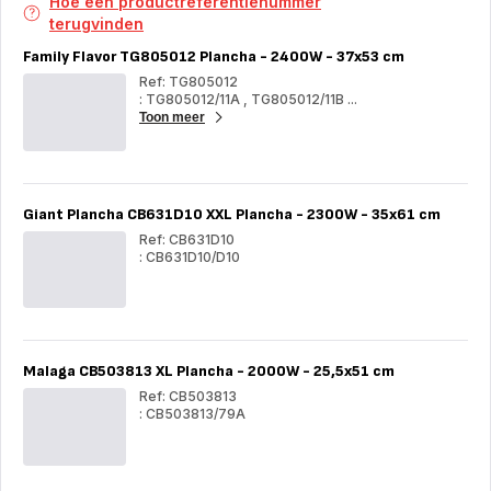
Hoe een productreferentienummer
terugvinden
Family Flavor TG805012 Plancha - 2400W - 37x53 cm
Ref: TG805012
: TG805012/11A
,
TG805012/11B
...
Toon meer
Fam
Fla
TG8
Pla
-
24
Giant Plancha CB631D10 XXL Plancha - 2300W - 35x61 cm
-
37x
Ref: CB631D10
cm
: CB631D10/D10
Giant
Gia
Plancha
Pla
CB631D10
CB
XXL
XX
Plancha
Pla
-
-
Malaga CB503813 XL Plancha - 2000W - 25,5x51 cm
2300W
23
-
-
Ref: CB503813
35x61
35x
: CB503813/79A
cm
cm
Malaga
Mal
CB503813
CB5
XL
XL
Plancha
Pla