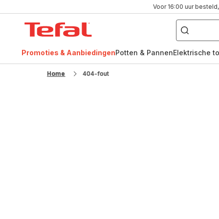
Voor 16:00 uur besteld,
Waar
bent
Tefal-
u
naar
startpagina
op
zoek?
Promoties & Aanbiedingen
Potten & Pannen
Elektrische t
FR
NL
Home
404-fout