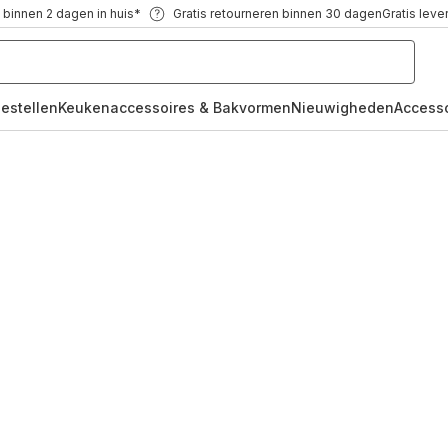
 binnen 2 dagen in huis*
Gratis retourneren binnen 30 dagen
Gratis leve
oestellen
Keukenaccessoires & Bakvormen
Nieuwigheden
Access