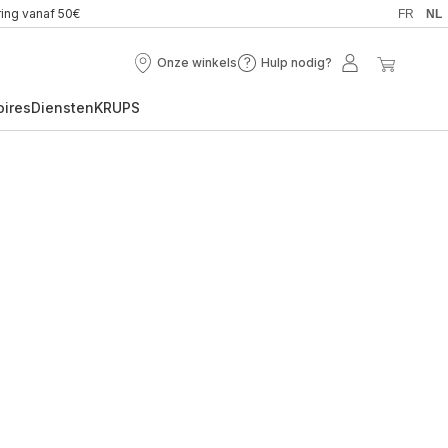
ring vanaf 50€
FR
NL
Onze winkels
Hulp nodig?
Onze
Hulp
Mijn
Mijn
winkels
nodig?
account
winkel
oires
Diensten
KRUPS