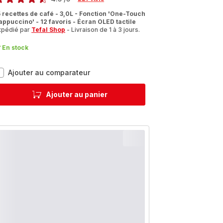
tings.4.5
5 recettes de café - 3,0L - Fonction 'One-Touch
appuccino' - 12 favoris - Écran OLED tactile
xpédié par
Tefal Shop
- Livraison de 1 à 3 jours.
En stock
Intuition
Ajouter au comparateur
Preference+
EA875U10
Ajouter au panier
Machine
à
Espresso
automatique
à
grains
-
15
recettes
de
café
-
3L