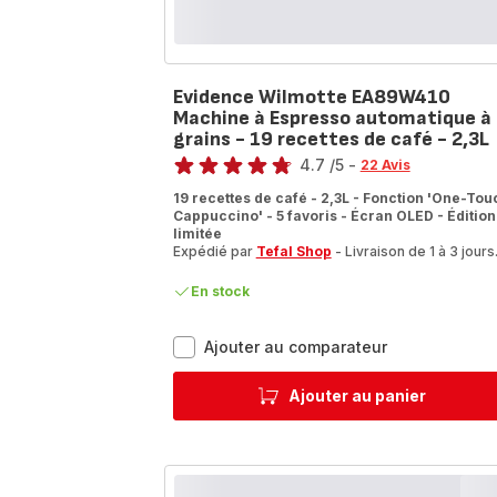
Evidence Wilmotte EA89W410
Machine à Espresso automatique à
grains - 19 recettes de café - 2,3L
Note
4.7
/5
-
22 Avis
ratings.4.7
19 recettes de café - 2,3L - Fonction 'One-Tou
Cappuccino' - 5 favoris - Écran OLED - Édition
limitée
Expédié par
Tefal Shop
- Livraison de 1 à 3 jours
En stock
Evidence
Ajouter au comparateur
Wilmotte
EA89W410
Ajouter au panier
Machine
à
Espresso
automatique