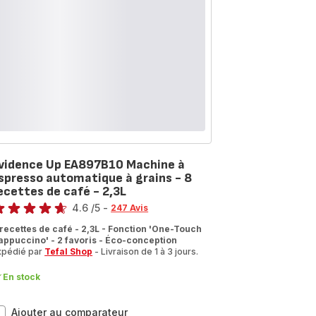
grains
-
5
recettes
de
café
-
1,7L
vidence Up EA897B10 Machine à
spresso automatique à grains - 8
ecettes de café - 2,3L
te
4.6
/5
-
247 Avis
tings.4.6
 recettes de café - 2,3L - Fonction 'One-Touch
appuccino' - 2 favoris - Éco-conception
xpédié par
Tefal Shop
- Livraison de 1 à 3 jours.
En stock
Evidence
Ajouter au comparateur