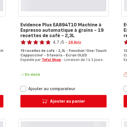
Evidence Plus EA894T10 Machine à
E
Espresso automatique à grains - 19
E
recettes de café - 2,3L
r
Note
No
4.7
/5
-
28 Avis
ratings.4.7
ra
ch
19 recettes de café - 2,3L - Fonction 'One-Touch
1
Cappuccino' - 5 favoris - Écran OLED
C
Expédié par
Tefal Shop
- Livraison de 1 à 3 jours.
E
.
En stock
Evidence
Ajouter au comparateur
Plus
EA894T10
Ajouter au panier
Machine
à
Espresso
automatique