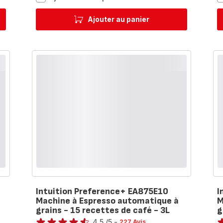
Essential
XP441810
Ajouter au panier
Machine
à
espresso
manuelle
Intuition Preference+ EA875E10
I
Machine à Espresso automatique à
M
grains - 15 recettes de café - 3L
g
Note
No
4.5
/5
-
227 Avis