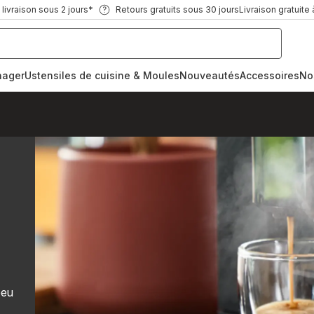
ivraison sous 2 jours*
Retours gratuits sous 30 jours
Livraison gratuite 
nager
Ustensiles de cuisine & Moules
Nouveautés
Accessoires
No
peu