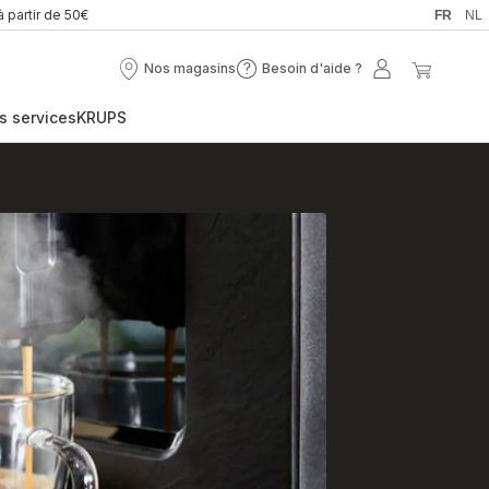
à partir de 50€
FR
NL
Nos magasins
Besoin d'aide ?
Nos
Besoin
Mon
Mon
magasins
d'aide
compte
panier
s services
KRUPS
?