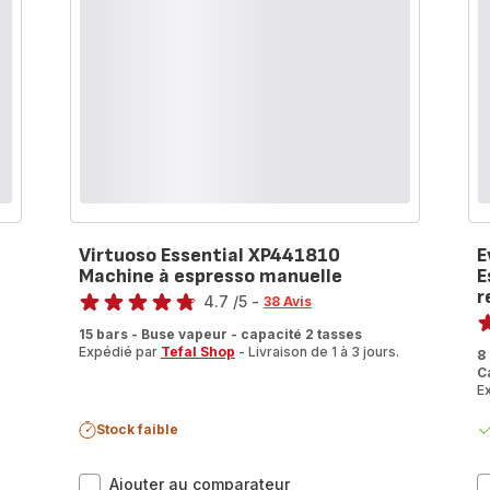
automatique
Virtuoso Essential XP441810
E
Machine à espresso manuelle
E
Note
r
4.7
/5
-
38 Avis
No
ratings.4.7
15 bars - Buse vapeur - capacité 2 tasses
ra
Expédié par
Tefal Shop
- Livraison de 1 à 3 jours.
8
C
.
E
Stock faible
Virtuoso
Ajouter au comparateur