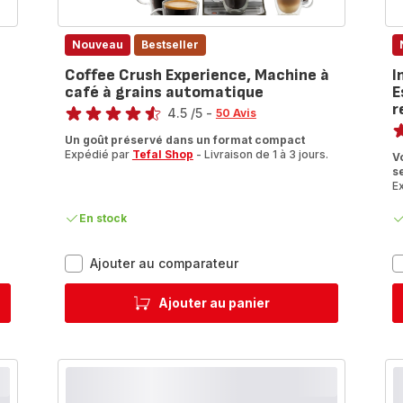
Nouveau
Bestseller
Coffee Crush Experience, Machine à
I
café à grains automatique
E
Note
r
4.5
/5
-
50 Avis
No
ratings.4.5
Un goût préservé dans un format compact
A
Expédié par
Tefal Shop
- Livraison de 1 à 3 jours.
V
4
.
s
ét
E
(
En stock
Coffee
Ajouter au comparateur
Crush
Experience,
Ajouter au panier
Machine
à
café
à
grains