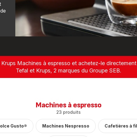
t
nde
Krups Machines à espresso et achetez-le directement 
Tefal et Krups, 2 marques du Groupe SEB.
Machines à espresso
23 produits
olce Gusto®
Machines Nespresso
Cafetières à fi