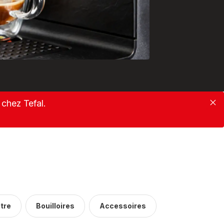
chez Tefal.
Fe
ltre
Bouilloires
Accessoires