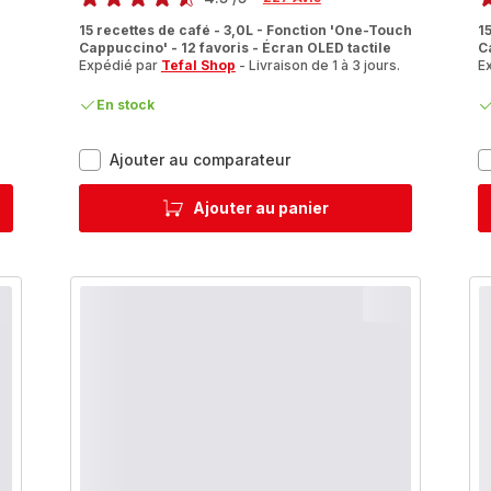
ratings.4.5
ra
15 recettes de café - 3,0L - Fonction 'One-Touch
1
Cappuccino' - 12 favoris - Écran OLED tactile
C
Expédié par
Tefal Shop
- Livraison de 1 à 3 jours.
E
.
En stock
Intuition
Ajouter au comparateur
Preference+
EA875E10
Ajouter au panier
Machine
à
Espresso
automatique
à
grains
-
15
recettes
de
café
-
3L