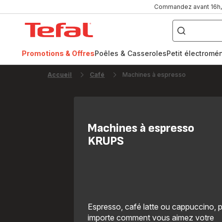
Commandez avant 16h, l
Que
recherchez-
Accueil
vous
?
Tefal
Promotions & Offres
Poêles & Casseroles
Petit électromé
FR
NL
Accueil
Café
Machines à espresso
Machines à espresso
KRUPS
Espresso, café latte ou cappuccino, 
importe comment vous aimez votre