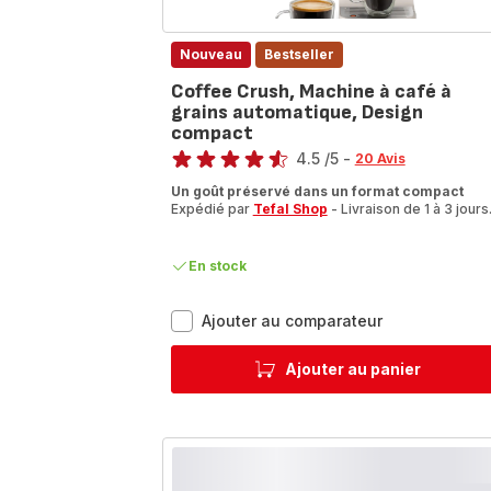
Nouveau
Bestseller
Coffee Crush, Machine à café à
grains automatique, Design
compact
Note
4.5
/5
-
20 Avis
ratings.4.5
Un goût préservé dans un format compact
Expédié par
Tefal Shop
- Livraison de 1 à 3 jours
En stock
Coffee
Ajouter au comparateur
Crush,
Machine
Ajouter au panier
à
café
à
grains
automatique,