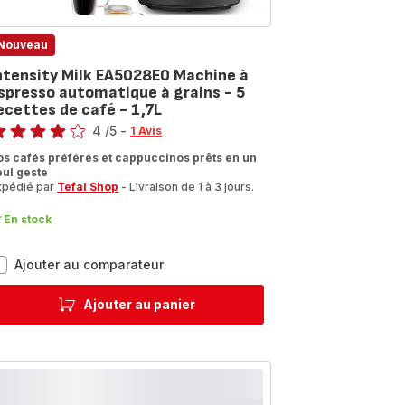
Nouveau
ntensity Milk EA5028E0 Machine à
spresso automatique à grains - 5
ecettes de café - 1,7L
te
4
/5
-
1 Avis
vis
os cafés préférés et cappuccinos prêts en un
eul geste
oiles
xpédié par
Tefal Shop
- Livraison de 1 à 3 jours.
moyenne)
En stock
Intensity
Ajouter au comparateur
Milk
EA5028E0
Ajouter au panier
Machine
à
Espresso
automatique
à