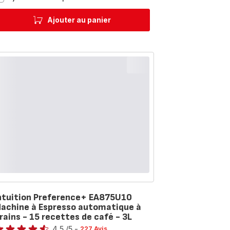
Up
EA897B10
Ajouter au panier
Machine
à
Espresso
automatique
à
grains
-
8
recettes
de
café
-
2,3L
ntuition Preference+ EA875U10
achine à Espresso automatique à
rains - 15 recettes de café - 3L
te
4.5
/5
-
227 Avis