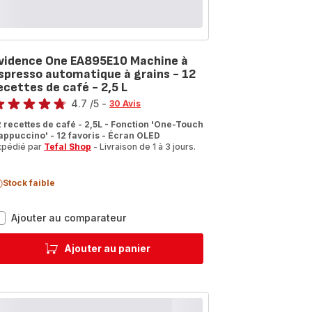
vidence One EA895E10 Machine à
spresso automatique à grains - 12
ecettes de café - 2,5 L
te
4.7
/5
-
30 Avis
tings.4.7
2 recettes de café - 2,5L - Fonction 'One-Touch
appuccino' - 12 favoris - Écran OLED
xpédié par
Tefal Shop
- Livraison de 1 à 3 jours.
Stock faible
Evidence
Ajouter au comparateur
One
EA895E10
Ajouter au panier
Machine
à
Espresso
automatique