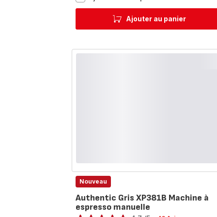
EA815070
Machine
Ajouter au panier
à
Espresso
automatique
à
grains
-
3
recettes
de
café
-
1,7L
Nouveau
Authentic Gris XP381B Machine à
espresso manuelle
Note