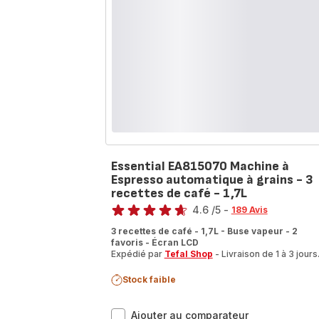
Design
compact
Essential EA815070 Machine à
Espresso automatique à grains - 3
recettes de café - 1,7L
Note
4.6
/5
-
189 Avis
ratings.4.6
3 recettes de café - 1,7L - Buse vapeur - 2
favoris - Écran LCD
Expédié par
Tefal Shop
- Livraison de 1 à 3 jours
Stock faible
Essential
Ajouter au comparateur