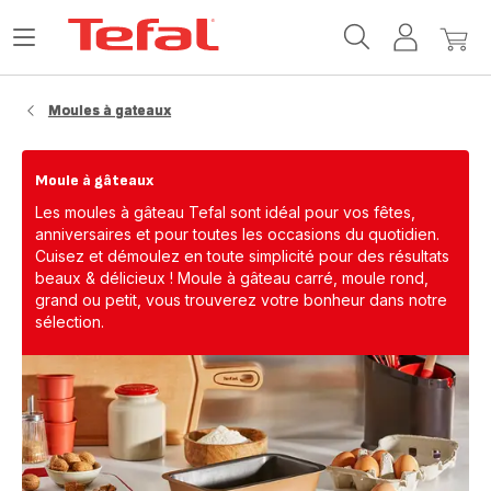
Accueil
Ouvrir
Mon
Mon
Tefal
le
compte
panie
menu
Moules à gateaux
Moule à gâteaux
Les moules à gâteau Tefal sont idéal pour vos fêtes,
anniversaires et pour toutes les occasions du quotidien.
Cuisez et démoulez en toute simplicité pour des résultats
beaux & délicieux ! Moule à gâteau carré, moule rond,
grand ou petit, vous trouverez votre bonheur dans notre
sélection.