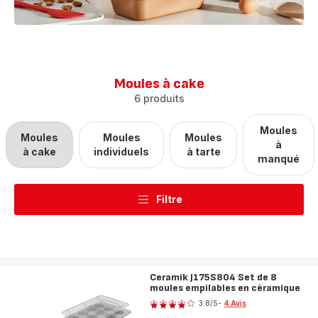
Moules à cake
6 produits
Moules
Moules
Moules
Moules
à
à cake
individuels
à tarte
manqué
Filtre
Ceramik J175S804 Set de 8
moules empilables en céramique
Note
3.8
/5
-
4 Avis
ratings.3.8