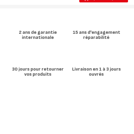
Moule
à
cake
rectangle
-
25x11
cm
2 ans de garantie
15 ans d'engagement
internationale
réparabilité
30 jours pour retourner
Livraison en 1 à 3 jours
vos produits
ouvrés