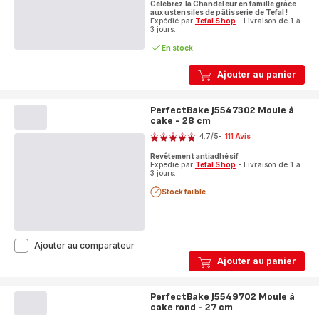
Célébrez la Chandeleur en famille grâce
aux ustensiles de pâtisserie de Tefal !
Expédié par
Tefal Shop
- Livraison de 1 à
3 jours.
En stock
Ajouter au panier
PerfectBake J5547302 Moule à
cake - 28 cm
Note
4.7
/5
-
111 Avis
ratings.4.7
Revêtement antiadhésif
Expédié par
Tefal Shop
- Livraison de 1 à
3 jours.
Stock faible
PerfectBake
Ajouter au comparateur
J5547302
Ajouter au panier
Moule
à
cake
PerfectBake J5549702 Moule à
-
cake rond - 27 cm
Note
28