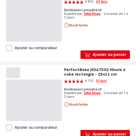
4.8
/5
-
63 Avis
cm
ratings.4.8
Revêtement antiadhésif
Expédié par
Tefal Shop
- Livraison de 1 à
3 jours.
Stock faible
PerfectBake
Ajouter au comparateur
J5549702
Ajouter au panier
Moule
à
cake
PerfectBake J5547202 Moule à
rond
cake rectangle - 25x11 cm
Note
-
4.7
/5
-
111 Avis
27
ratings.4.7
cm
Revêtement antiadhésif
Expédié par
Tefal Shop
- Livraison de 1 à
3 jours.
Stock faible
PerfectBake
Ajouter au comparateur
J5547202
Ajouter au panier