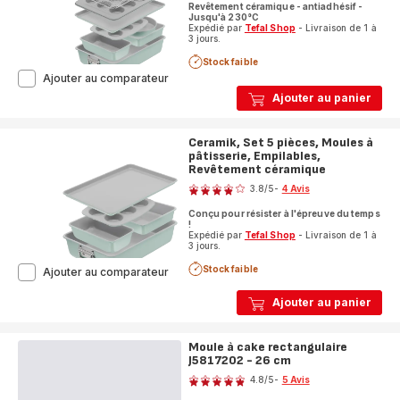
Revêtement céramique - antiadhésif -
Jusqu'à 230°C
Expédié par
Tefal Shop
- Livraison de 1 à
3 jours.
Stock faible
Ceramik
Ajouter au comparateur
J175S804
Ajouter au panier
Set
de
8
Ceramik, Set 5 pièces, Moules à
moules
pâtisserie, Empilables,
empilables
Revêtement céramique
Note
en
3.8
/5
-
4 Avis
céramique
ratings.3.8
Conçu pour résister à l'épreuve du temps
!
Expédié par
Tefal Shop
- Livraison de 1 à
3 jours.
Stock faible
Ceramik,
Ajouter au comparateur
Set
5 pièces,
Ajouter au panier
Moules
à
pâtisserie,
Moule à cake rectangulaire
Empilables,
J5817202 - 26 cm
Note
Revêtement
4.8
/5
-
5 Avis
céramique
ratings.4.8