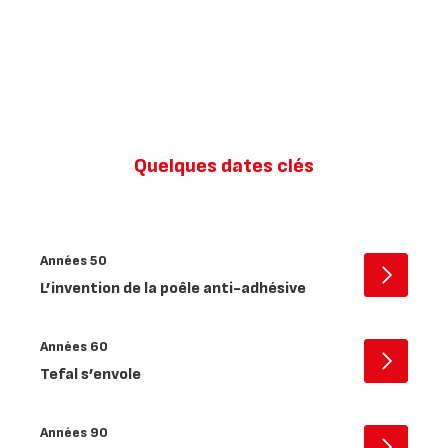
Quelques dates clés
Années 50
Ouvrir
L’invention de la poêle anti-adhésive
-
Années
50
Années 60
Ouvrir
Tefal s’envole
-
Années
60
Années 90