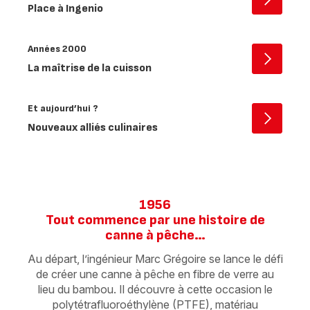
Ouvrir
Place à Ingenio
-
Années
90
Années 2000
Ouvrir
La maîtrise de la cuisson
-
Années
2000
Et aujourd’hui ?
Ouvrir
Nouveaux alliés culinaires
-
Et
aujourd’
?
1956
Tout commence par une histoire de
canne à pêche…
Au départ, l’ingénieur Marc Grégoire se lance le défi
de créer une canne à pêche en fibre de verre au
lieu du bambou. Il découvre à cette occasion le
polytétrafluoroéthylène (PTFE), matériau