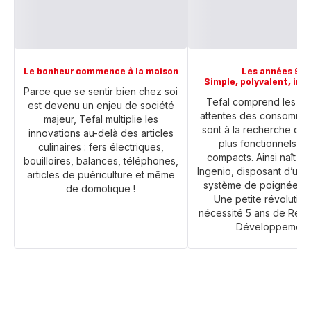
Le bonheur commence à la maison
Les années 90
Simple, polyvalent, in
Parce que se sentir bien chez soi
Tefal comprend les no
est devenu un enjeu de société
attentes des consommat
majeur, Tefal multiplie les
sont à la recherche de 
innovations au-delà des articles
plus fonctionnels et
culinaires : fers électriques,
compacts. Ainsi naît l
bouilloires, balances, téléphones,
Ingenio, disposant d’un 
articles de puériculture et même
système de poignée am
de domotique !
Une petite révolution
nécessité 5 ans de Rech
Développement