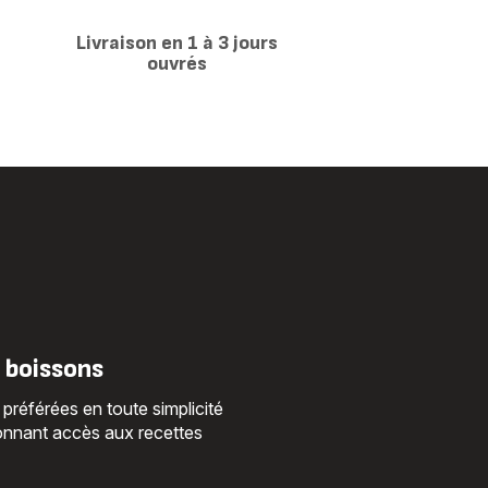
0,7L
r
Livraison en 1 à 3 jours
ouvrés
 boissons
référées en toute simplicité
 donnant accès aux recettes