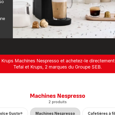
sso
une
Krups Machines Nespresso et achetez-le directement 
Tefal et Krups, 2 marques du Groupe SEB.
Machines Nespresso
2 produits
olce Gusto®
Machines Nespresso
Cafetières à fi