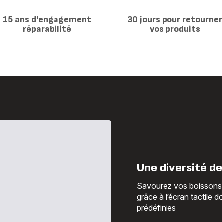
-
à
0,6L
capsule
15 ans d'engagement
30 jours pour retourne
-
réparabilité
vos produits
0,6L
Une diversité de
Savourez vos boissons p
grâce à l’écran tactile
prédéfinies