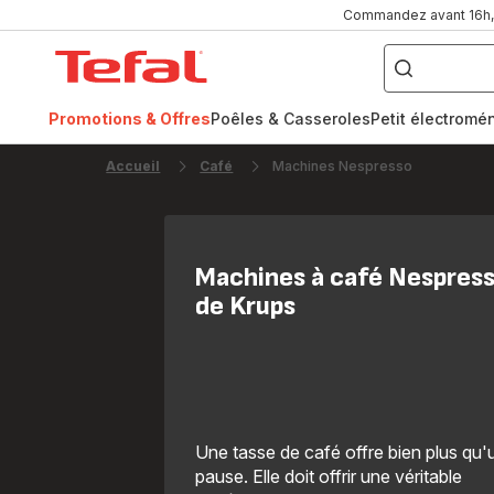
Commandez avant 16h, l
Que
recherchez-
Accueil
vous
?
Tefal
Promotions & Offres
Poêles & Casseroles
Petit électromé
FR
NL
Accueil
Café
Machines Nespresso
Machines à café Nespres
de Krups
Une tasse de café offre bien plus qu'
pause. Elle doit offrir une véritable