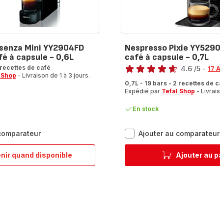
senza Mini YY2904FD
Nespresso Pixie YY529
é à capsule - 0,6L
café à capsule - 0,7L
Note
 recettes de café
4.6
/5
-
17 A
 Shop
- Livraison de 1 à 3 jours.
ratings.4.6
0,7L - 19 bars - 2 recettes de 
Expédié par
Tefal Shop
- Livrais
En stock
Nespresso
 comparateur
Ajouter au comparateur
Essenza
Mini
nir quand disponible
Ajouter au p
Nespresso
YY2904FD
Essenza
Machine
Mini
à
YY2904FD
café
Machine
à
à
capsule
café