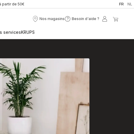
à partir de 50€
FR
NL
Nos magasins
Besoin d'aide ?
Nos
Besoin
Mon
Mon
magasins
d'aide
compte
panier
s services
KRUPS
?