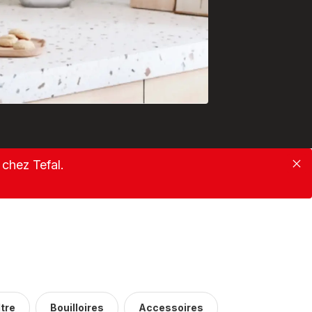
chez Tefal.
Fe
ltre
Bouilloires
Accessoires