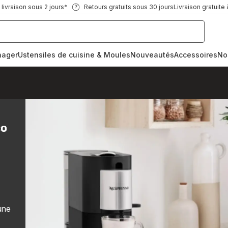
ivraison sous 2 jours*
Retours gratuits sous 30 jours
Livraison gratuite 
nager
Ustensiles de cuisine & Moules
Nouveautés
Accessoires
No
so
une