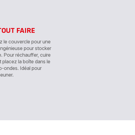
alimentaire
stique
en
verre
-
TOUT FAIRE
z le couvercle pour une
 ingénieuse pour stocker
ge. Pour réchauffer, cuire
t placez la boîte dans le
ro-ondes. Idéal pour
euner.