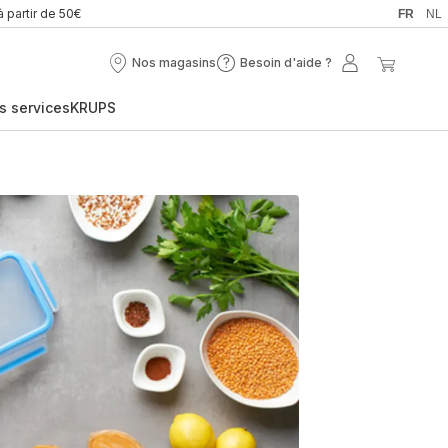
à partir de 50€
FR
NL
Nos magasins
Besoin d'aide ?
Nos
Besoin
Mon
Mon
magasins
d'aide
compte
panier
s services
KRUPS
?