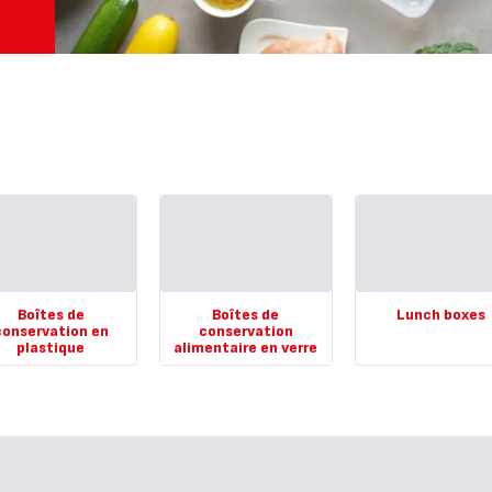
Boîtes de
Boîtes de
Lunch boxes
conservation en
conservation
Voir
plastique
alimentaire en verre
plus...
r
Voir
-
...
plus...
Lunch
-
boxes
tes
Boîtes
-
de
servation
conservation