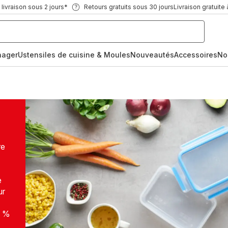
ivraison sous 2 jours*
Retours gratuits sous 30 jours
Livraison gratuite 
nager
Ustensiles de cuisine & Moules
Nouveautés
Accessoires
No
re
e
ur
0 %