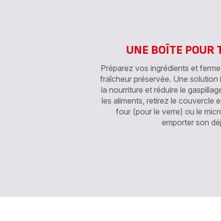
en
pla
-
UNE BOÎTE POUR 
Préparez vos ingrédients et ferme
fraîcheur préservée. Une solution
la nourriture et réduire le gaspilla
les aliments, retirez le couvercle e
four (pour le verre) ou le mic
emporter son déj