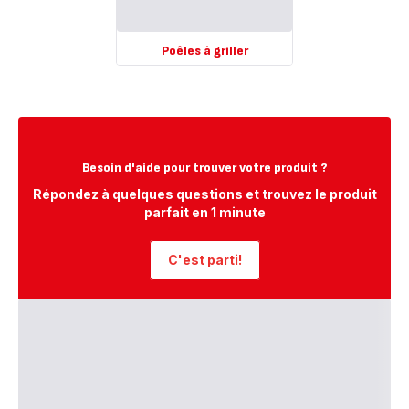
Poêles à griller
Voir
plus...
-
Poêles
à
griller
Besoin d'aide pour trouver votre produit ?
-
Répondez à quelques questions et trouvez le produit
parfait en 1 minute
C'est parti!