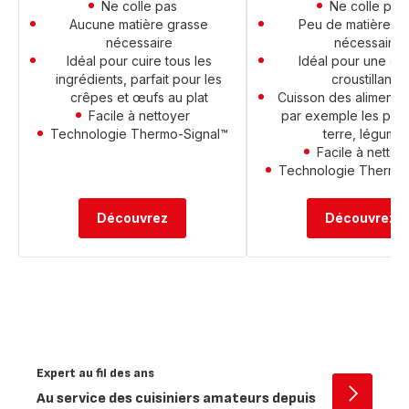
Ne colle pas
Ne colle pas
Aucune matière grasse
Peu de matière g
nécessaire
nécessaire
Idéal pour cuire tous les
Idéal pour une cu
ingrédients, parfait pour les
croustillante
crêpes et œufs au plat
Cuisson des aliments d
Facile à nettoyer
par exemple les po
Technologie Thermo-Signal™
terre, légume
Facile à nettoy
Technologie Thermo-
Découvrez
Découvrez
Expert au fil des ans
Au service des cuisiniers amateurs depuis
Ouvrir