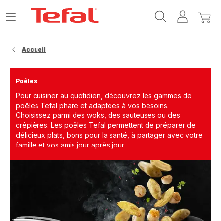
Accueil
Ouvrir
Mon
Mon
Tefal
le
compte
panie
menu
Accueil
Poêles
Pour cuisiner au quotidien, découvrez les gammes de
poêles Tefal phare et adaptées à vos besoins.
Choisissez parmi des woks, des sauteuses ou des
crêpières. Les poêles Tefal permettent de préparer de
délicieux plats, bons pour la santé, à partager avec votre
famille et vos amis jour après jour.