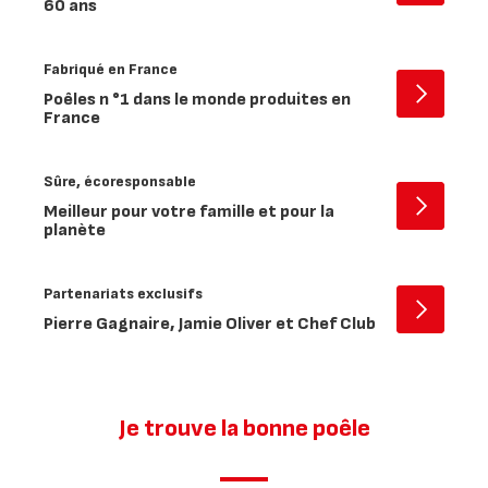
60 ans
-
Expert
au
Fabriqué en France
fil
Poêles n °1 dans le monde produites en
des
Ouvrir
France
ans
-
Fabriqué
en
Sûre, écoresponsable
France
Meilleur pour votre famille et pour la
Ouvrir
planète
-
Sûre,
écoresp
Partenariats exclusifs
Ouvrir
Pierre Gagnaire, Jamie Oliver et Chef Club
-
Partenar
exclusif
Je trouve la bonne poêle