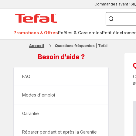
Commandez avant 16h, l
Que
recherchez-
Accueil
vous
?
Tefal
Promotions & Offres
Poêles & Casseroles
Petit électromé
FR
NL
Accueil
Questions fréquentes | Tefal
Besoin d'aide ?
C
FAQ
s
Modes d'emploi
Garantie
Réparer pendant et après la Garantie