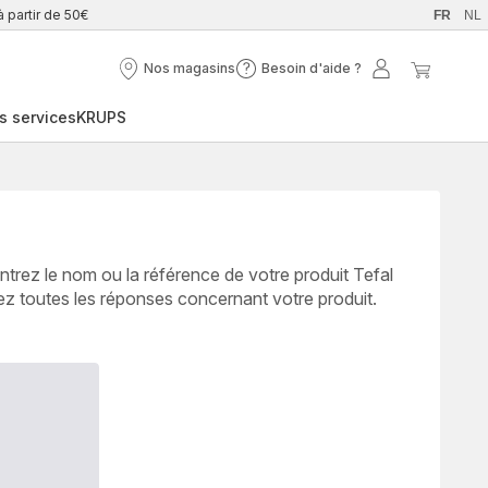
à partir de 50€
FR
NL
Nos magasins
Besoin d'aide ?
Nos
Besoin
Mon
Mon
magasins
d'aide
compte
panier
s services
KRUPS
?
ntrez le nom ou la référence de votre produit Tefal
ez toutes les réponses concernant votre produit.