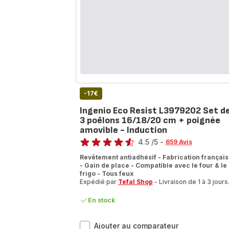
+
poignée
amovible
-
Induction
-17€
Ingenio Eco Resist L3979202 Set d
3 poêlons 16/18/20 cm + poignée
amovible - Induction
Note
4.5
/5
-
659 Avis
ratings.4.5
Revêtement antiadhésif - Fabrication françai
- Gain de place - Compatible avec le four & le
frigo - Tous feux
Expédié par
Tefal Shop
- Livraison de 1 à 3 jours
En stock
Ingenio
Ajouter au comparateur