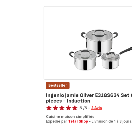
Bestseller
Ingenio Jamie Oliver E318S634 Set 
pièces - Induction
Note
5
/5
-
3 Avis
Avis
Cuisine maison simplifiée
5
Expédié par
Tefal Shop
- Livraison de 1 à 3 jours
étoiles
(moyenne)