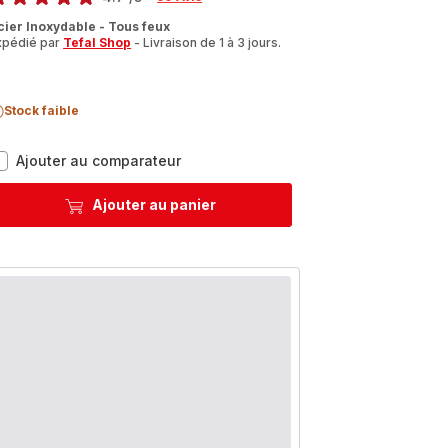
tings.4.7
cier Inoxydable - Tous feux
xpédié par
Tefal Shop
- Livraison de 1 à 3 jours.
Stock faible
Nordica
Ajouter au comparateur
H8524436
Casserole
Ajouter au panier
+
couvercle
passoire
en
verre
-
20
cm
-
Induction