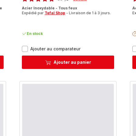
ratings.4.7
ra
se
Acier Inoxydable - Tous feux
A
Expédié par
Tefal Shop
- Livraison de 1 à 3 jours.
E
.
En stock
Nordica
Ajouter au comparateur
H8524636
Casserole
Ajouter au panier
+
couvercle
passoire
en
verre
-
24
cm
-
Induction