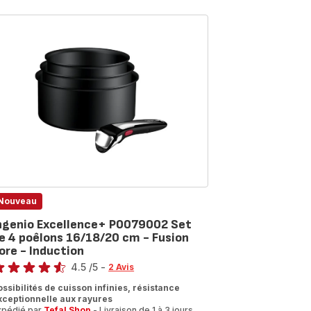
Nouveau
ngenio Excellence+ P0079002 Set
e 4 poêlons 16/18/20 cm - Fusion
ore - Induction
te
4.5
/5
-
2 Avis
tings.4.5
ossibilités de cuisson infinies, résistance
xceptionnelle aux rayures
xpédié par
Tefal Shop
- Livraison de 1 à 3 jours.