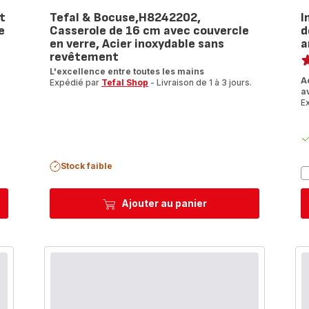
t
Tefal & Bocuse,H8242202,
I
e
Casserole de 16 cm avec couvercle
d
en verre, Acier inoxydable sans
a
No
revêtement
L'excellence entre toutes les mains
ra
A
Expédié par
Tefal Shop
- Livraison de 1 à 3 jours.
a
E
.
Stock faible
Ajouter au panier