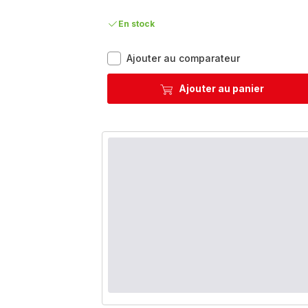
En stock
Ingenio
Ajouter au comparateur
Jamie
Oliver
Ajouter au panier
E318S634
Set
6
pièces
-
Induction