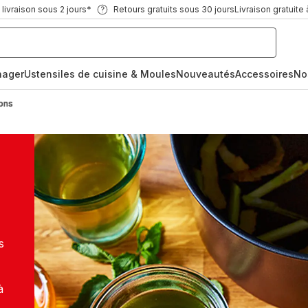
ivraison sous 2 jours*
Retours gratuits sous 30 jours
Livraison gratuite 
nager
Ustensiles de cuisine & Moules
Nouveautés
Accessoires
No
ons
s
à