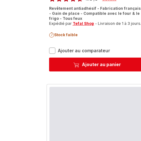
ratings.4.6
Revêtement antiadhésif - Fabrication françai
- Gain de place - Compatible avec le four & le
frigo - Tous feux
Expédié par
Tefal Shop
- Livraison de 1 à 3 jours
Stock faible
Ingenio
Ajouter au comparateur
So'Light
L7239003
Ajouter au panier
Set
de
2
poêlons
18/20
cm
+
poignée
amovible
-
Induction