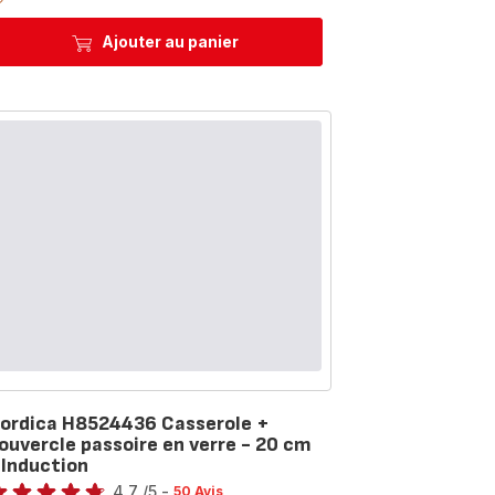
Ajouter au panier
ordica H8524436 Casserole +
ouvercle passoire en verre - 20 cm
 Induction
te
4.7
/5
-
50 Avis