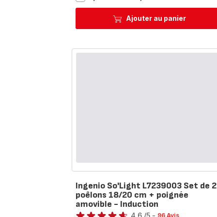
Eco
Resist
Ajouter au panier
L3979202
Set
de
3
poêlons
16/18/20
cm
+
poignée
amovible
-
Induction
Ingenio So'Light L7239003 Set de 2
poêlons 18/20 cm + poignée
amovible - Induction
Note
4.6
/5
-
96 Avis