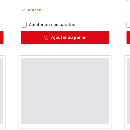
En stock
Nordica
Ajouter au comparateur
H852S326
Set
Ajouter au panier
6
pièces
-
Induction