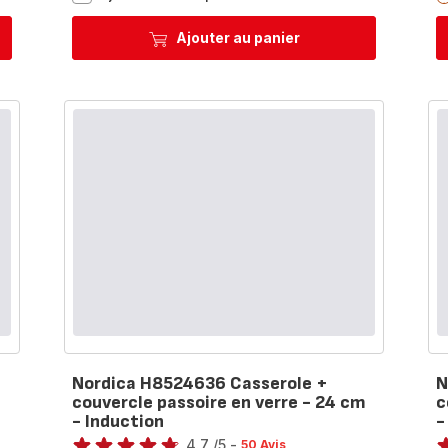
Unlimited
L7639102
Ajouter au panier
Set
de
3
poêlons
16/18/20
cm
+
poignée
amovible
-
Induction
Nordica H8524636 Casserole +
N
couvercle passoire en verre - 24 cm
c
- Induction
-
Note
No
4.7
/5
-
50 Avis