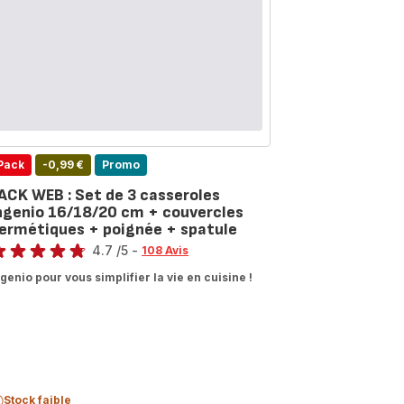
+
poignée
amovible
-
Induction
Pack
-0,99 €
Promo
ACK WEB : Set de 3 casseroles
ngenio 16/18/20 cm + couvercles
ermétiques + poignée + spatule
te
4.7
/5
-
108 Avis
tings.4.7
ngenio pour vous simplifier la vie en cuisine !
Stock faible