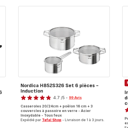
Nordica H852S326 Set 6 pièces -
Induction
6
I
Note
d
4.7
/5
-
99 Avis
c
ratings.4.7
No
Casseroles 20/24cm + poêlon 16 cm + 3
couvercles à passoire en verre - Acier
ra
Inoxydable - Tous feux
.
P
Expédié par
Tefal Shop
- Livraison de 1 à 3 jours.
e
E