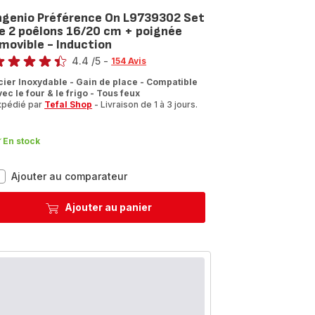
ngenio Préférence On L9739302 Set
e 2 poêlons 16/20 cm + poignée
movible - Induction
te
4.4
/5
-
154 Avis
tings.4.4
cier Inoxydable - Gain de place - Compatible
vec le four & le frigo - Tous feux
xpédié par
Tefal Shop
- Livraison de 1 à 3 jours.
En stock
Ingenio
Ajouter au comparateur
Préférence
On
Ajouter au panier
L9739302
Set
de
2
poêlons
16/20
cm