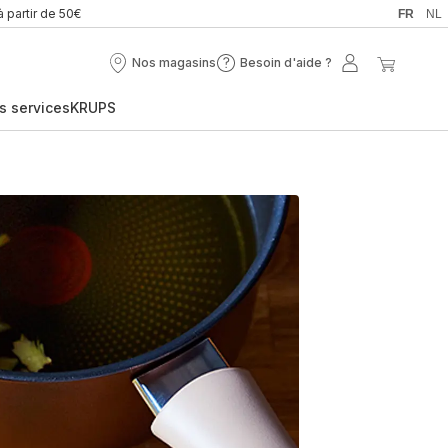
à partir de 50€
FR
NL
Nos magasins
Besoin d'aide ?
Nos
Besoin
Mon
Mon
magasins
d'aide
compte
panier
s services
KRUPS
?