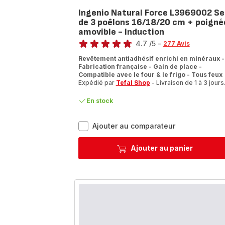
Ingenio Natural Force L3969002 Se
de 3 poêlons 16/18/20 cm + poigné
amovible - Induction
Note
4.7
/5
-
277 Avis
ratings.4.7
Revêtement antiadhésif enrichi en minéraux -
Fabrication française - Gain de place -
Compatible avec le four & le frigo - Tous feux
Expédié par
Tefal Shop
- Livraison de 1 à 3 jours
En stock
Ingenio
Ajouter au comparateur
Natural
Force
Ajouter au panier
L3969002
Set
de
3
poêlons
16/18/20
cm