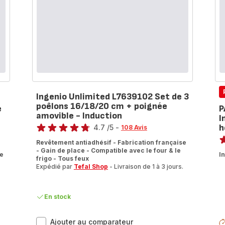
Ingenio Unlimited L7639102 Set de 3
poêlons 16/18/20 cm + poignée
e
P
amovible - Induction
I
Note
h
4.7
/5
-
108 Avis
No
ratings.4.7
Revêtement antiadhésif - Fabrication française
ra
- Gain de place - Compatible avec le four & le
se
I
frigo - Tous feux
Expédié par
Tefal Shop
- Livraison de 1 à 3 jours.
.
En stock
Ingenio
Ajouter au comparateur