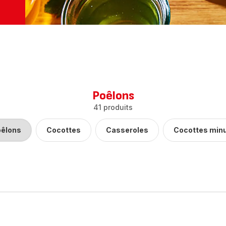
Poêlons
41 produits
êlons
Cocottes
Casseroles
Cocottes min