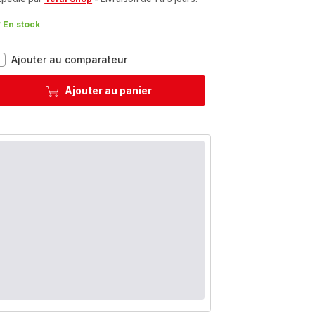
En stock
Ingenio
Ajouter au comparateur
Excellence+
P0079002
Ajouter au panier
Set
de
4
poêlons
16/18/20
cm
-
Fusion
core
-
Induction