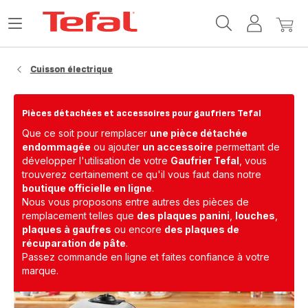
Accueil
Ouvrir
Mon
Mon
Tefal
le
compte
panie
menu
Cuisson électrique
Pièces détachées et accessoires pour gaufriers Tefal
Que ce soit pour remplacer
une pièce détachée
endommagée
ou ajouter
un accessoire
permettant de
développer l'utilisation de votre
Gaufrier Tefal
, vous
trouverez certainement ce qu'il vous faut dans notre
boutique officielle en ligne
.
Nous vous proposons entre autres des pièces de
remplacement telles que
des plaques panini
,
louches
,
plaques à gaufres
ou encore
des plaques de
récuparation de pâte
.
Passez commande en ligne et faites confiance à votre
marque.