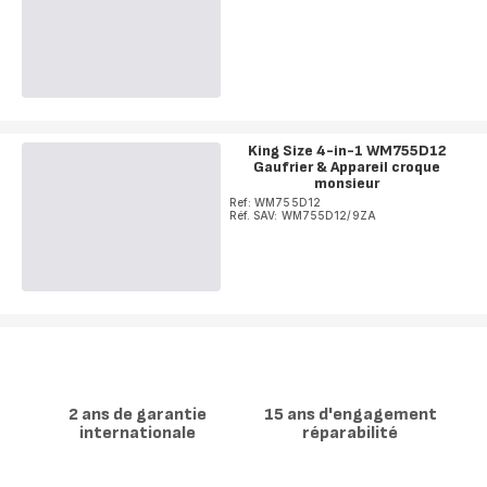
King Size 4-in-1 WM755D12
Gaufrier & Appareil croque
monsieur
Ref: WM755D12
Réf. SAV: WM755D12/9ZA
2 ans de garantie
15 ans d'engagement
internationale
réparabilité