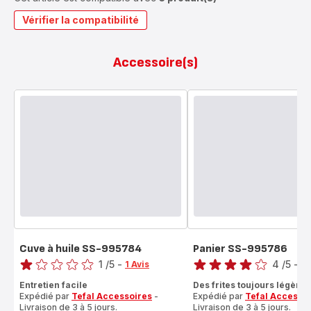
Vérifier la compatibilité
Accessoire(s)
Cuve à huile SS-995784
Panier SS-995786
Note
Note
1
/5
-
4
/5
-
1 Avis
2 
Avis
Avis
Entretien facile
Des frites toujours légères
1
4
Expédié par
Tefal Accessoires
-
Expédié par
Tefal Accesso
étoile
étoiles
Livraison de 3 à 5 jours.
Livraison de 3 à 5 jours.