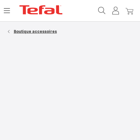
Accueil
Ouvrir
Mon
Mon
Tefal
le
compte
panie
menu
Boutique accessoires