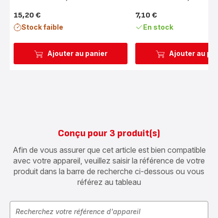
(moyenne)
(moyenne)
15,20 €
7,10 €
Prix
Prix
Stock faible
En stock
Ajouter au panier
Ajouter au pa
Conçu pour 3 produit(s)
Afin de vous assurer que cet article est bien compatible
avec votre appareil, veuillez saisir la référence de votre
produit dans la barre de recherche ci-dessous ou vous
référez au tableau