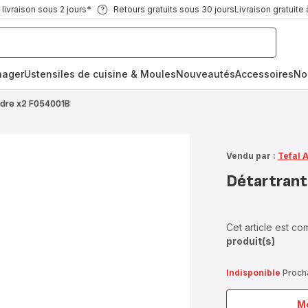
ivraison sous 2 jours*
Retours gratuits sous 30 jours
Livraison gratuite 
nager
Ustensiles de cuisine & Moules
Nouveautés
Accessoires
No
udre x2 F054001B
Vendu par :
Tefal 
Détartrant
Cet article est c
produit(s)
Indisponible
Procha
Me