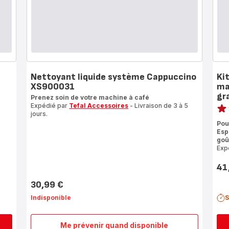
Nettoyant liquide système Cappuccino
Ki
XS900031
ma
gr
Prenez soin de votre machine à café
Note
Expédié par
Tefal Accessoires
- Livraison de 3 à 5
jours.
rati
Pou
Esp
goû
Exp
41
Prix
30,99 €
Prix
Indisponible
S
Me prévenir quand disponible