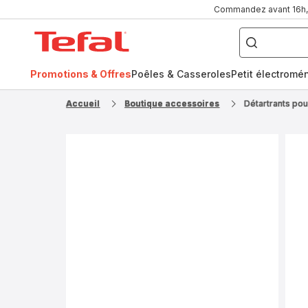
Commandez avant 16h, l
Que
recherchez-
Accueil
vous
?
Tefal
Promotions & Offres
Poêles & Casseroles
Petit électromé
FR
NL
Accueil
Boutique accessoires
Détartrants po