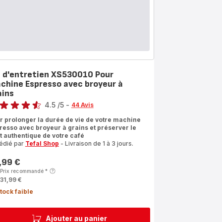
t d'entretien XS530010 Pour
chine Espresso avec broyeur à
ains
4.5
/5
-
44 Avis
ngs.4.5
r prolonger la durée de vie de votre machine
resso avec broyeur à grains et préserver le
t authentique de votre café
édié par
Tefal Shop
- Livraison de 1 à 3 jours.
,99 €
Prix recommandé
*
31,99 €
tock faible
Ajouter au panier