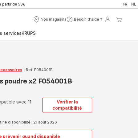
à partir de 50€
FR
NL
Nos magasins
Besoin d'aide ?
Nos
Besoin
Mon
Mon
magasins
d'aide
compte
panier
s services
KRUPS
?
Accessoires
|
Ref: F054001B
s poudre x2 F054001B
ompatible avec
11
Vérifier la
compatibilité
ine disponibilité : 21 août 2026
 prévenir quand disponible