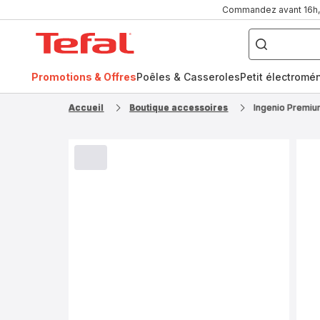
Commandez avant 16h, l
Que
recherchez-
Accueil
vous
?
Tefal
Promotions & Offres
Poêles & Casseroles
Petit électromé
FR
NL
Accueil
Boutique accessoires
Ingenio Premiu