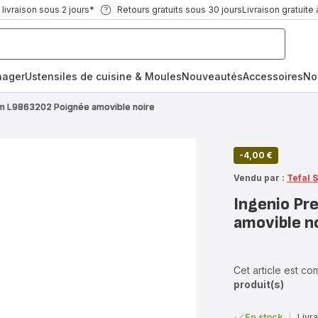
ivraison sous 2 jours*
Retours gratuits sous 30 jours
Livraison gratuite 
nager
Ustensiles de cuisine & Moules
Nouveautés
Accessoires
No
m L9863202 Poignée amovible noire
-4,00 €
Vendu par :
Tefal 
Ingenio P
amovible n
Cet article est c
produit(s)
En stock
|
Livra