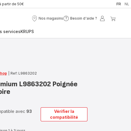
à partir de 50€
FR
NL
Nos magasins
Besoin d'aide ?
Nos
Besoin
Mon
Mon
magasins
d'aide
compte
panier
s services
KRUPS
?
Shop
|
Ref: L9863202
remium L9863202 Poignée
oire
ompatible avec
93
Vérifier la
compatibilité
ison 1 à 3 jours