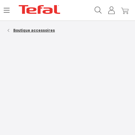
Accueil
Ouvrir
Mon
Mon
Tefal
le
compte
panie
menu
Boutique accessoires