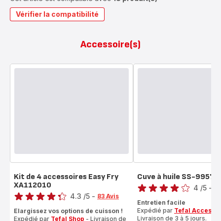
Vérifier la compatibilité
Accessoire(s)
Kit de 4 accessoires Easy Fry
Cuve à huile SS-99578
Note
XA112010
Note
4
/5
-
1 
4.3
/5
-
83 Avis
Avis
Entretien facile
ratings.4.3
4
Expédié par
Tefal Accesso
Elargissez vos options de cuisson !
étoiles
Livraison de 3 à 5 jours.
Expédié par
Tefal Shop
- Livraison de