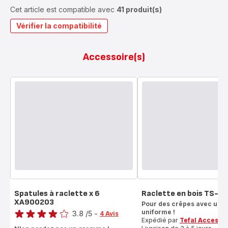
Cet article est compatible avec
41 produit(s)
Vérifier la compatibilité
Accessoire(s)
Spatules à raclette x 6
Raclette en bois TS-2
XA900203
Note
Pour des crêpes avec une 
uniforme !
3.8
/5
-
4 Avis
Expédié par
Tefal Accesso
ratings.3.8