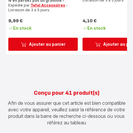
Livraison de 3 à 5 jours.
N'en perdez pas un gramme !
Expédié par
Tefal Accessoires
-
Livraison de 3 à 5 jours.
9,99 €
4,10 €
Prix
Prix
En stock
En stock
Ajouter au panier
Ajouter au pa
Conçu pour 41 produit(s)
Afin de vous assurer que cet article est bien compatible
avec votre appareil, veuillez saisir la référence de votre
produit dans la barre de recherche ci-dessous ou vous
référez au tableau