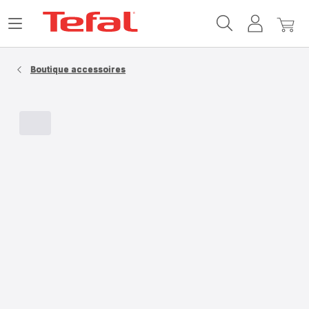
Accueil
Ouvrir
Mon
Mon
Tefal
le
compte
panie
menu
Boutique accessoires