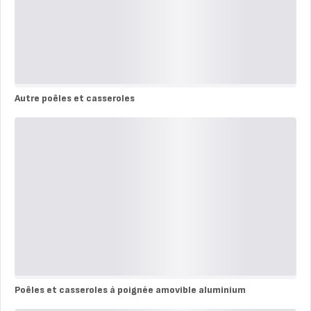
Autre poêles et casseroles
Autre
poêles
et
casseroles
Poêles et casseroles à poignée amovible aluminium
Poêles