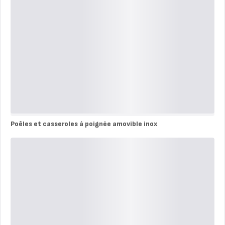
et
casseroles
à
poignée
amovible
aluminium
Poêles et casseroles à poignée amovible inox
Poêles
et
casseroles
à
poignée
amovible
inox