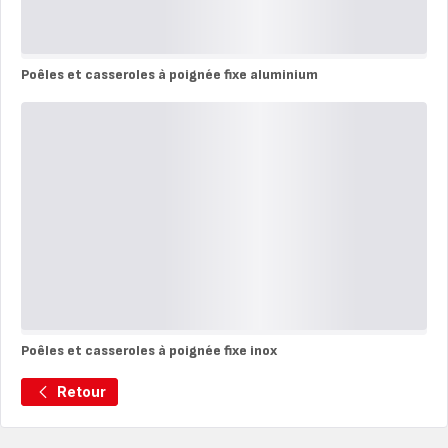
Poêles et casseroles à poignée fixe aluminium
Poêles
et
casseroles
à
poignée
fixe
aluminium
Poêles et casseroles à poignée fixe inox
Poêles
et
Retour
casseroles
à
poignée