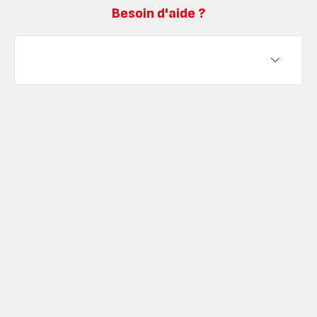
Besoin d'aide ?
fixe
inox