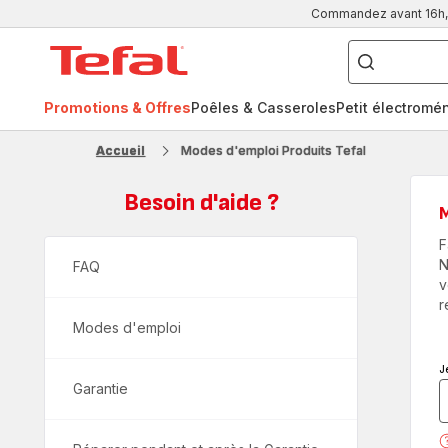
Commandez avant 16h, l
Que
recherchez-
Accueil
vous
?
Tefal
Promotions & Offres
Poêles & Casseroles
Petit électromé
FR
NL
Accueil
Modes d'emploi Produits Tefal
Besoin d'aide ?
F
N
FAQ
v
r
Modes d'emploi
J
Garantie