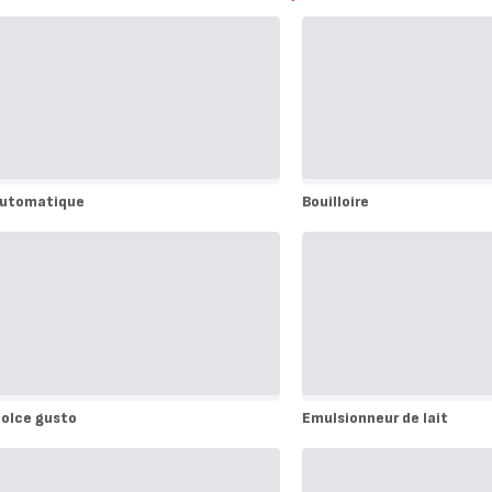
utomatique
Bouilloire
utomatique
Bouilloire
olce gusto
Emulsionneur de lait
olce
Emulsionneur
usto
de
lait