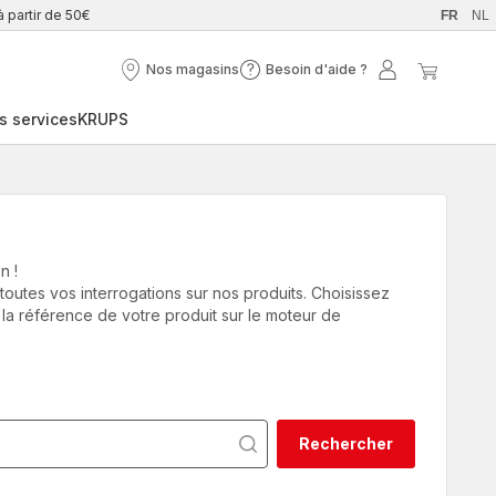
à partir de 50€
FR
NL
Nos magasins
Besoin d'aide ?
Nos
Besoin
Mon
Mon
magasins
d'aide
compte
panier
s services
KRUPS
?
n !
utes vos interrogations sur nos produits. Choisissez
 la référence de votre produit sur le moteur de
Rechercher