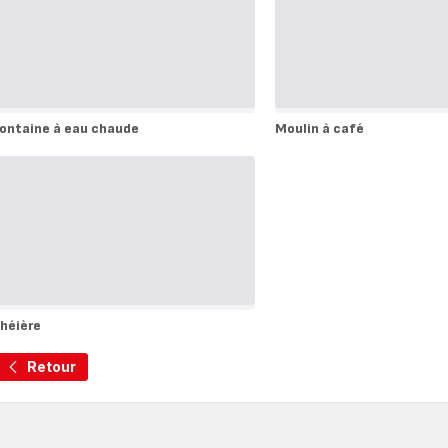
ontaine à eau chaude
Moulin à café
ontaine
Moulin
à
au
café
haude
héière
héière
Retour