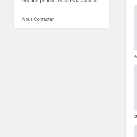
Réparer pendant et après la Garantie
Nous Contacter
A
A
D
D
g