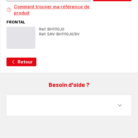
Comment trouver ma référence de
produit
FRONTAL
Ref: BH1110J0
Réf. SAV: BH1110J0/9V
FRONTAL
FR
Retour
Besoin d'aide ?