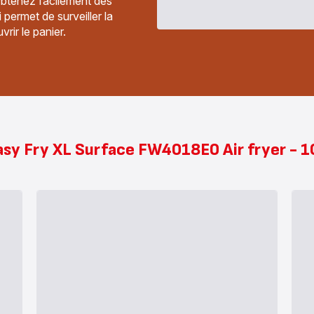
 Obtenez facilement des
i permet de surveiller la
rir le panier.
asy Fry XL Surface FW4018E0 Air fryer - 