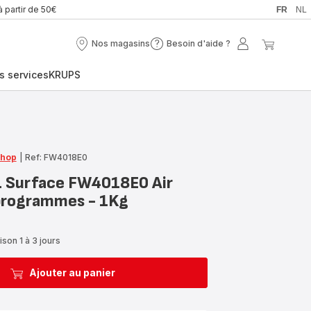
à partir de 50€
FR
NL
Nos magasins
Besoin d'aide ?
Nos
Besoin
Mon
Mon
magasins
d'aide
compte
panier
s services
KRUPS
?
Shop
|
Ref: FW4018E0
L Surface FW4018E0 Air
 programmes - 1Kg
ison 1 à 3 jours
Ajouter au panier