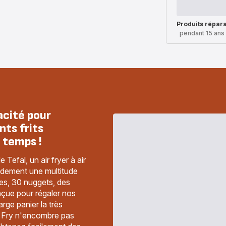
Produits répar
pendant 15 ans
acité pour
nts frits
e temps !
efal, un air fryer à air
idement une multitude
ites, 30 nuggets, des
nçue pour régaler nos
arge panier la très
y Fry n'encombre pas