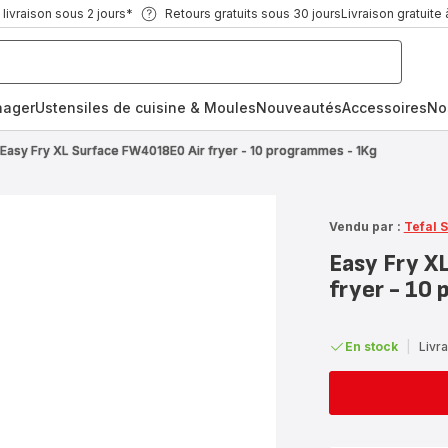
ivraison sous 2 jours*
Retours gratuits sous 30 jours
Livraison gratuite 
nager
Ustensiles de cuisine & Moules
Nouveautés
Accessoires
No
Easy Fry XL Surface FW4018E0 Air fryer - 10 programmes - 1Kg
Vendu par :
Tefal 
Easy Fry X
fryer - 10
En stock
|
Livra