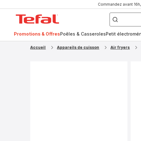
Commandez avant 16h, l
Que
recherchez-
Accueil
vous
?
Tefal
Promotions & Offres
Poêles & Casseroles
Petit électromé
FR
NL
Accueil
Appareils de cuisson
Air fryers