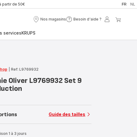
à partir de 50€
FR
NL
Nos magasins
Besoin d'aide ?
Nos
Besoin
Mon
Mon
magasins
d'aide
compte
panier
s services
KRUPS
?
Shop
|
Ref: L9769932
mie Oliver L9769932 Set 9
duction
ortions
Guide des tailles
ison 1 à 3 jours