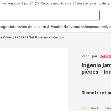
ivraison sous 2 jours*
Retours gratuits sous 30 jours
Livraison gratuite 
nager
Ustensiles de cuisine & Moules
Nouveautés
Accessoires
No
ie Oliver L9769932 Set 9 pièces - Induction
Vendu par :
Tefal 
Ingenio Ja
pièces - In
Diamètre et p
En stock
|
Livra