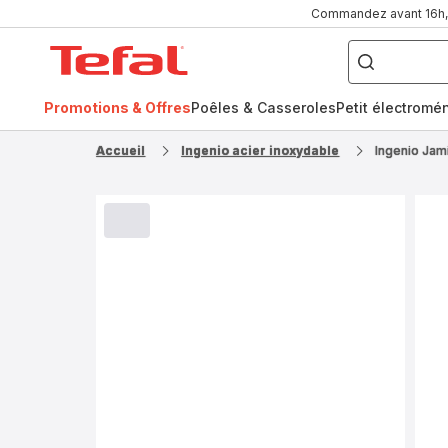
Commandez avant 16h, l
Que
recherchez-
Accueil
vous
?
Tefal
Promotions & Offres
Poêles & Casseroles
Petit électromé
FR
NL
Accueil
Ingenio acier inoxydable
Ingenio Jam