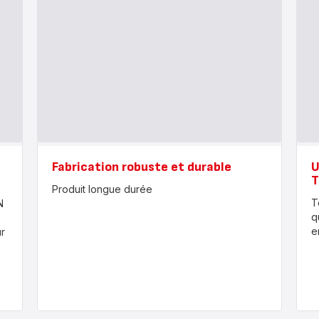
Fabrication robuste et durable
U
T
Produit longue durée
T
N
q
e
r