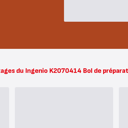
ages du Ingenio K2070414 Bol de préparat