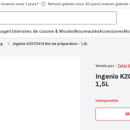
ivraison sous 2 jours*
Retours gratuits sous 30 jours
Livraison gratuite 
nager
Ustensiles de cuisine & Moules
Nouveautés
Accessoires
No
es
Ingenio K2070414 Bol de préparation - 1,5L
Vendu par :
Tefal 
Ingenio K2
1,5L
Indisponible
Me