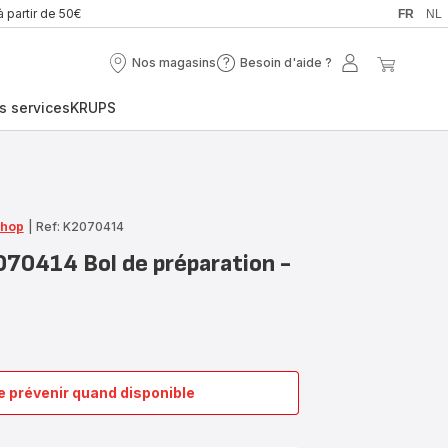
à partir de 50€
FR
NL
Nos magasins
Besoin d'aide ?
Nos
Besoin
Mon
Mon
magasins
d'aide
compte
panier
s services
KRUPS
?
Shop
|
Ref: K2070414
070414 Bol de préparation -
 prévenir quand disponible
Ingenio
K2070414
Bol