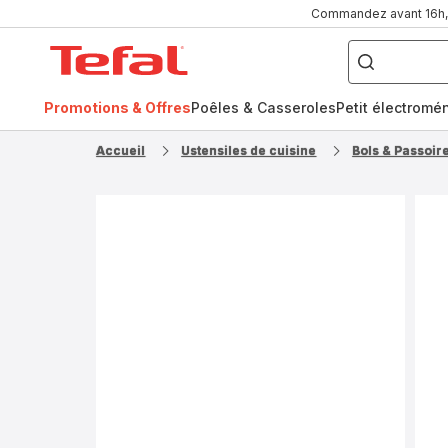
Commandez avant 16h, l
Que
recherchez-
Accueil
vous
?
Tefal
Promotions & Offres
Poêles & Casseroles
Petit électromé
FR
NL
Accueil
Ustensiles de cuisine
Bols & Passoir