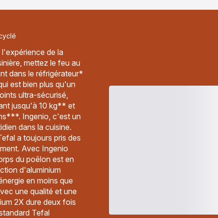
cyclé
 l'expérience de la
sinière, mettez le feu au
nt dans le réfrigérateur*
ui est bien plus qu'un
ints ultra-sécurisé,
ant jusqu'à 10 kg** et
ns***. Ingenio, c'est un
dien dans la cuisine.
Tefal a toujours pris des
ement. Avec Ingenio
 corps du poêlon est en
ction d'aluminium
'énergie en moins que
avec une qualité et une
ium 2X dure deux fois
standard Tefal