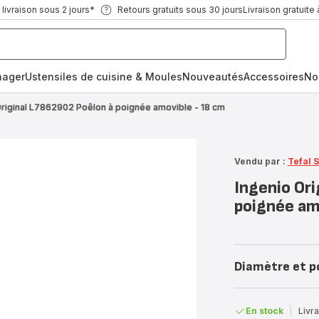
ivraison sous 2 jours*
Retours gratuits sous 30 jours
Livraison gratuite 
nager
Ustensiles de cuisine & Moules
Nouveautés
Accessoires
No
Original L7862902 Poêlon à poignée amovible - 18 cm
Vendu par :
Tefal 
Ingenio Or
poignée am
Diamètre et p
En stock
|
Livra