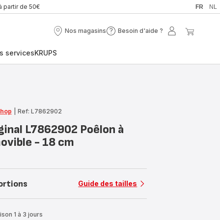
à partir de 50€
FR
NL
Nos magasins
Besoin d'aide ?
Nos
Besoin
Mon
Mon
magasins
d'aide
compte
panier
s services
KRUPS
?
Shop
|
Ref: L7862902
iginal L7862902 Poêlon à
ovible - 18 cm
ortions
Guide des tailles
ison 1 à 3 jours