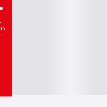
de
z
 en
t