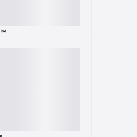
isé
te