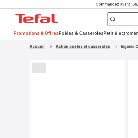
Commandez avant 16h, l
Que
recherchez-
Accueil
vous
?
Tefal
Promotions & Offres
Poêles & Casseroles
Petit électromé
FR
NL
Accueil
Action poêles et casseroles
Ingenio 