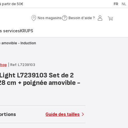
à partir de 50€
FR
NL
Nos magasins
Besoin d'aide ?
Nos
Besoin
Mon
Mon
magasins
d'aide
compte
panier
s services
KRUPS
?
 amovible - Induction
Shop
|
Ref: L7239103
'Light L7239103 Set de 2
28 cm + poignée amovible -
ortions
Guide des tailles