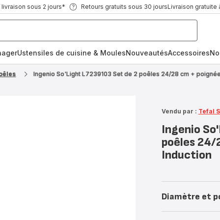
ivraison sous 2 jours*
Retours gratuits sous 30 jours
Livraison gratuite 
nager
Ustensiles de cuisine & Moules
Nouveautés
Accessoires
No
oêles
Ingenio So'Light L7239103 Set de 2 poêles 24/28 cm + poignée
Vendu par :
Tefal 
Ingenio So
poêles 24/
Induction
Diamètre et p