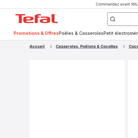
Commandez avant 16h, l
Que
recherchez-
Accueil
vous
?
Tefal
Promotions & Offres
Poêles & Casseroles
Petit électromé
FR
NL
Accueil
Casseroles, Poêlons & Cocottes
Coco