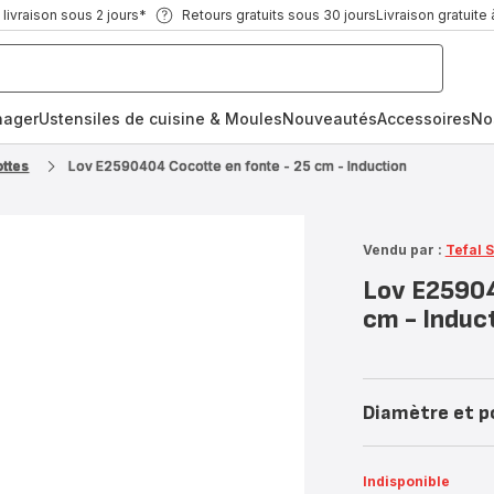
ivraison sous 2 jours*
Retours gratuits sous 30 jours
Livraison gratuite 
nager
Ustensiles de cuisine & Moules
Nouveautés
Accessoires
No
ttes
Lov E2590404 Cocotte en fonte - 25 cm - Induction
Vendu par :
Tefal 
Lov E25904
cm - Induc
Diamètre et p
Indisponible