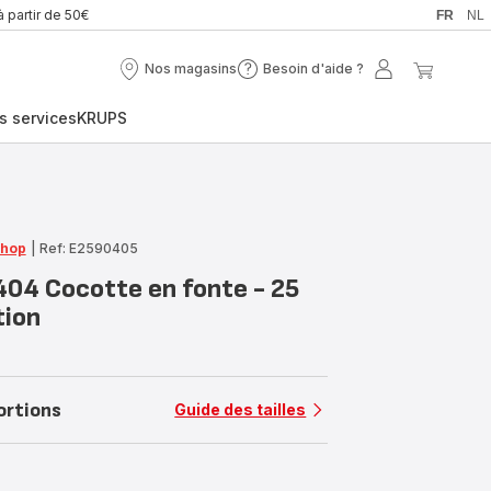
à partir de 50€
FR
NL
Nos magasins
Besoin d'aide ?
Nos
Besoin
Mon
Mon
magasins
d'aide
compte
panier
s services
KRUPS
?
Shop
|
Ref: E2590405
04 Cocotte en fonte - 25
tion
ortions
Guide des tailles