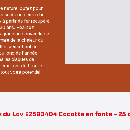
ie nature, optez pour
et issu d'une démarche
à partir de fer récupéré
20 ans. Réalisez
es grâce au couvercle de
imale de la chaleur du
ettes permettant de
au long de l'année.
s les plaques de
même avec le four, le
tout votre potentiel.
 du Lov E2590404 Cocotte en fonte - 25 