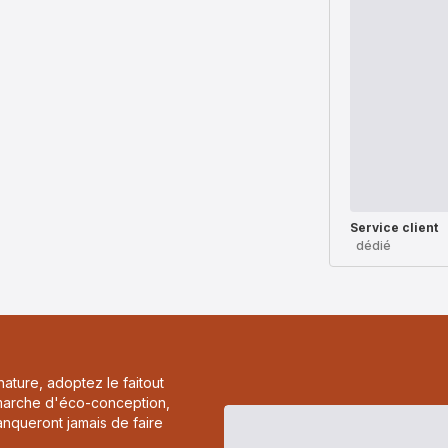
Service client
dédié
nature, adoptez le faitout
émarche d'éco-conception,
anqueront jamais de faire