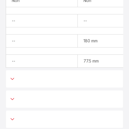
Non
Non
Indisponible
Indisponible
--
--
Indisponible
--
180 mm
Indisponible
--
77.5 mm