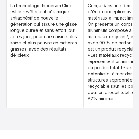
La technologie Inoceram Glide
Conçu dans une démarc
est le revêtement céramique
d'éco-conception avec 
antiadhésif de nouvelle
matériaux à impact limit
génération qui assure une glisse
On présente un corps e
longue durée et sans effort jour
aluminium composé à 10
après jour, pour une cuisine plus
matériaux recyclés*, est
saine et plus pauvre en matières
avec 90 % de carton rec
grasses, avec des résultats
est un produit recyclable
délicieux.
*Les matériaux recyclés
représentent un minimu
du produit total **Recycl
potentielle, à trier dans l
structures appropriées ; 
recyclable sauf les poig
pour un produit total rec
82% minimum.