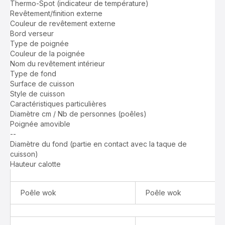
Thermo-Spot (indicateur de température)
Induction
-
Revêtement/finition externe
Induction
Couleur de revêtement externe
Bord verseur
Type de poignée
Couleur de la poignée
Nom du revêtement intérieur
Type de fond
Surface de cuisson
Style de cuisson
Caractéristiques particulières
Diamètre cm / Nb de personnes (poêles)
Poignée amovible
--
Indisponible
Diamètre du fond (partie en contact avec la taque de
cuisson)
Hauteur calotte
Poêle wok
Poêle wok