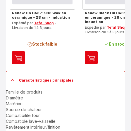
Renew On C4271932 Wok en
Renew Black On C4351
céramique - 28 cm - Induction
en céramique - 28 cm -
Induction
Expédié par
Tefal Shop
-
Expédié par
Tefal Shop
-
Livraison de 1 à 3 jours.
Livraison de 1 à 3 jours.
Stock faible
En stock
Ajouter
Ajouter
au
au
panier
panier
Renew
Renew
Caractéristiques principales
On
Black
C4271932
On
Famille de produits
Wok
C4351932
Diamètre
en
Wok
Matériau
céramique
en
Source de chaleur
-
céramique
Compatibilité four
28
-
Compatible lave-vaisselle
cm
28
Revêtement intérieur/finition
-
cm