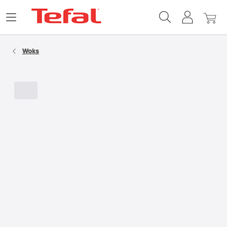
Accueil
Ouvrir
Mon
Mon
Tefal
le
compte
panie
menu
Woks