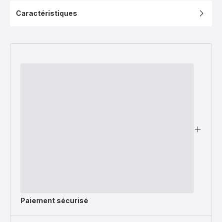
20/24/28
Caractéristiques
cm
-
Induction
Paiement sécurisé