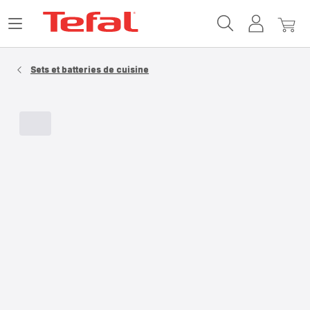
Accueil
Ouvrir
Mon
Mon
Tefal
le
compte
panie
menu
Sets et batteries de cuisine