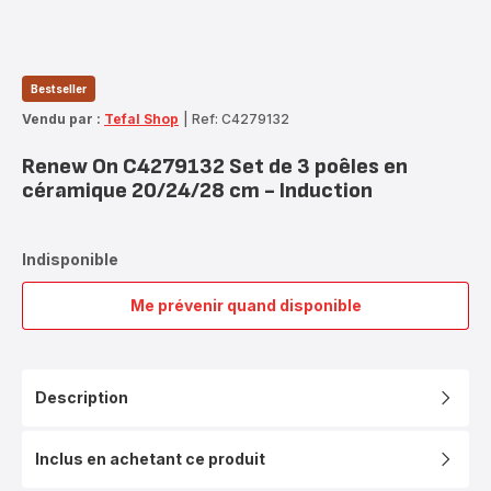
Bestseller
Vendu par :
Tefal Shop
|
Ref: C4279132
Renew On C4279132 Set de 3 poêles en
céramique 20/24/28 cm - Induction
Indisponible
Me prévenir quand disponible
Renew
On
C4279132
Set
Description
de
3
poêles
Inclus en achetant ce produit
en
céramique