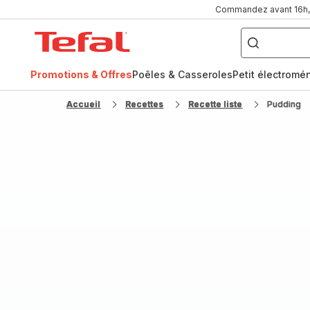
Commandez avant 16h, l
Que
recherchez-
Accueil
vous
?
Tefal
Promotions & Offres
Poêles & Casseroles
Petit électromé
FR
NL
Accueil
Recettes
Recette liste
Pudding