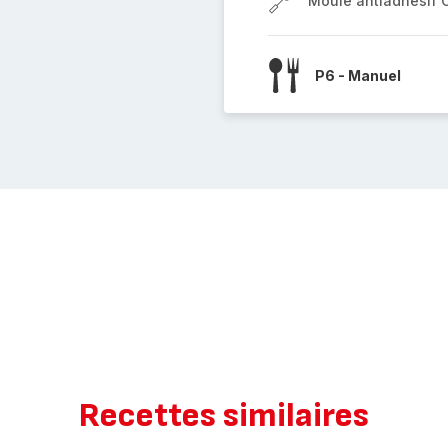
Moule antiadhésif 
P6 - Manuel
Recettes similaires