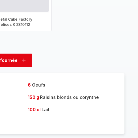
efal Cake Factory
élices KD810112
 fournée
rimer
Ajouter
née
fournée
6
Oeufs
150 g
Raisins blonds ou corynthe
100 cl
Lait