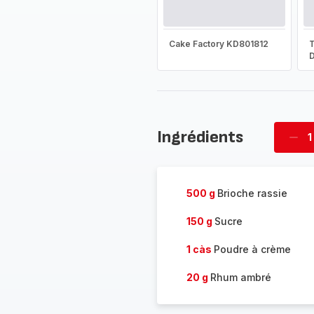
Cake Factory KD801812
T
D
Ingrédients
1
Supp
four
500 g
Brioche rassie
150 g
Sucre
1 càs
Poudre à crème
20 g
Rhum ambré