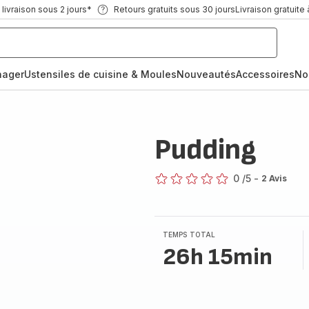
ivraison sous 2 jours*
Retours gratuits sous 30 jours
Livraison gratuite 
nager
Ustensiles de cuisine & Moules
Nouveautés
Accessoires
No
Pudding
0
/5
-
2 Avis
ratings.0
TEMPS TOTAL
26h 15min