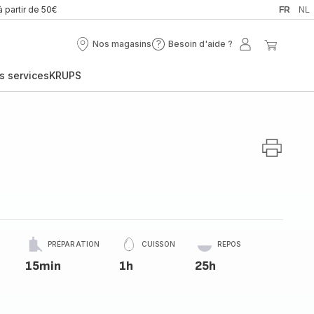
à partir de 50€
FR
NL
Nos magasins
Besoin d'aide ?
Nos
Besoin
Mon
Mon
magasins
d'aide
compte
panier
s services
KRUPS
?
PRÉPARATION
CUISSON
REPOS
15min
1h
25h