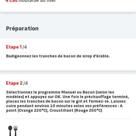
4 càs
moutarde au miel
Préparation
Etape 1
/4
Badigeonnez les tranches de bacon de sirop d’érable.
Etape 2
/4
Sélectionnez le programme Manuel ou Bacon (selon les
modèles) et appuyez sur OK. Une fois le préchauffage terminé,
placez les tranches de bacon sur le gril et fermez-le. Laissez
cuire pendant environ 10 minutes selon vos préférences : A
point (Orange 220°C), Croustillant (Rouge 250°C)