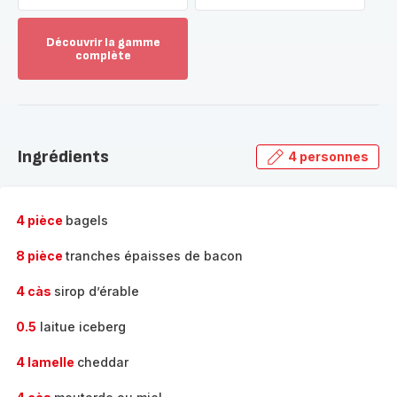
Découvrir la gamme
complète
Voir
plus...
-
Découvrir
la
Ingrédients
4 personnes
gamme
complète
-
4 pièce
bagels
8 pièce
tranches épaisses de bacon
4 càs
sirop d’érable
0.5
laitue iceberg
4 lamelle
cheddar