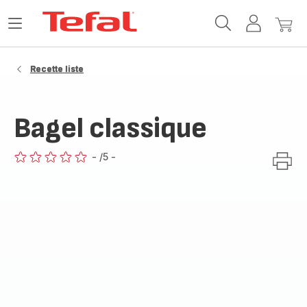
Accueil
Ouvrir
Mon
Mon
Tefal
le
compte
panie
menu
Recette liste
Bagel classique
-
/5
-
ratings.0