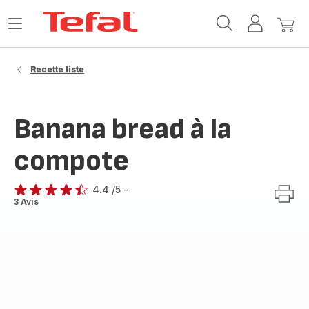
Accueil
Ouvrir
Mon
Mon
Tefal
le
compte
panie
menu
Recette liste
Banana bread à la
compote
4.4
/5
-
ratings.4.4
3 Avis