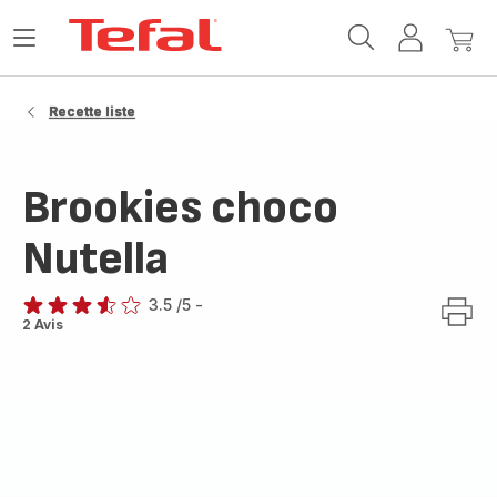
Accueil
Ouvrir
Mon
Mon
Tefal
le
compte
panie
menu
Recette liste
Brookies choco
Nutella
3.5
/5
-
ratings.3.5
2 Avis