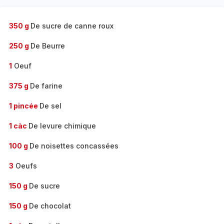
350 g
De sucre de canne roux
250 g
De Beurre
1
Oeuf
375 g
De farine
1 pincée
De sel
1 càc
De levure chimique
100 g
De noisettes concassées
3
Oeufs
150 g
De sucre
150 g
De chocolat