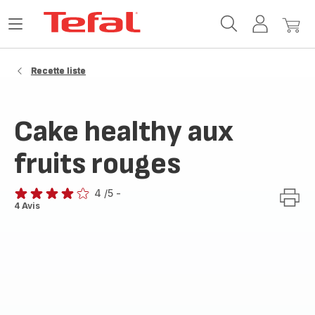
Accueil
Ouvrir
Mon
Mon
Tefal
le
compte
panie
menu
Recette liste
Cake healthy aux
fruits rouges
4
/5
-
Avis
4 Avis
4
étoiles
(moyenne)