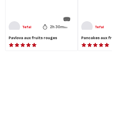
2h 30min
Tefal
Tefal
Pavlova aux fruits rouges
Pancakes aux frui
ratings.NaN
ratings.NaN