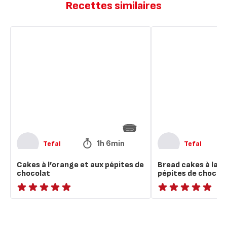
Recettes similaires
Cakes
Bread
à
cakes
l’orange
à
et
la
aux
banane
pépites
et
de
aux
chocolat
pépites
de
chocolat
1h 6min
Tefal
Tefal
Cakes à l’orange et aux pépites de
Bread cakes à la b
chocolat
pépites de chocol
ratings.NaN
ratings.NaN