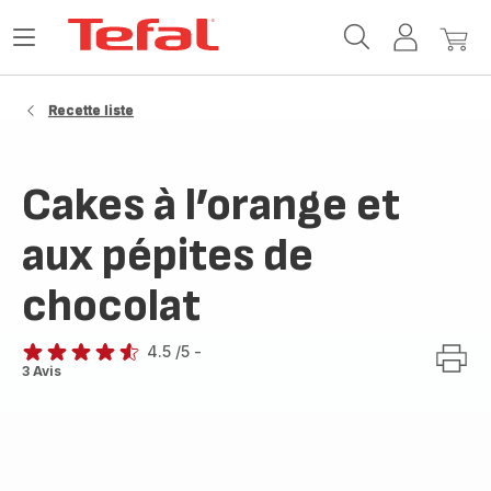
Accueil
Ouvrir
Mon
Mon
Tefal
le
compte
panie
menu
Recette liste
Cakes à l’orange et
aux pépites de
chocolat
4.5
/5
-
ratings.4.5
3 Avis