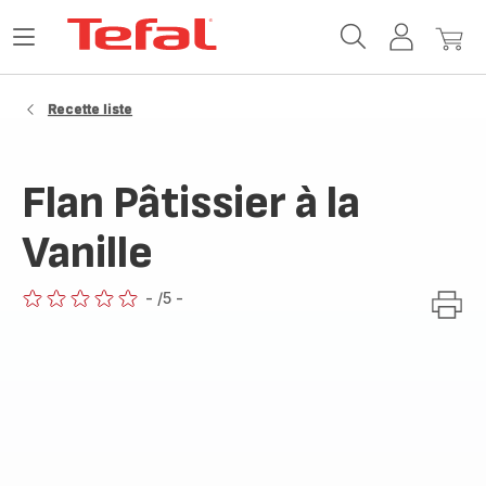
Accueil
Ouvrir
Mon
Mon
Tefal
le
compte
panie
menu
Recette liste
Flan Pâtissier à la
Vanille
-
/5
-
ratings.0