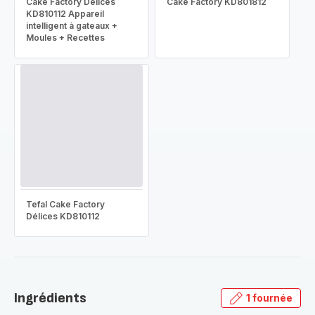
Cake Factory Délices
Cake Factory KD801812
KD810112 Appareil
intelligent à gateaux +
Moules + Recettes
Tefal Cake Factory
Délices KD810112
Ingrédients
1 fournée