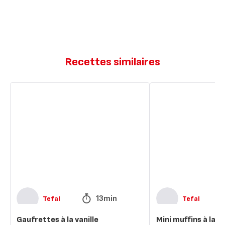
Recettes similaires
Gaufrettes
Mini
à
muffins
la
à
vanille
la
vanille
13min
Tefal
Tefal
Gaufrettes à la vanille
Mini muffins à la va