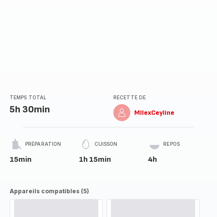
TEMPS TOTAL
RECETTE DE
5h 30min
MllexCeyline
PRÉPARATION
CUISSON
REPOS
15min
1h 15min
4h
Appareils compatibles (5)