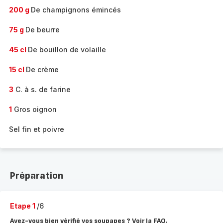
200 g
De champignons émincés
75 g
De beurre
45 cl
De bouillon de volaille
15 cl
De crème
3
C. à s. de farine
1
Gros oignon
Sel fin et poivre
Préparation
Etape 1
/6
Avez-vous bien vérifié vos soupapes ? Voir la FAQ.