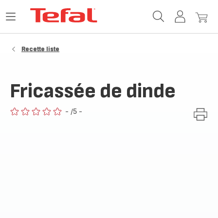
Accueil
Ouvrir
Mon
Mon
Tefal
le
compte
panie
menu
Recette liste
Fricassée de dinde
-
/5
-
ratings.0