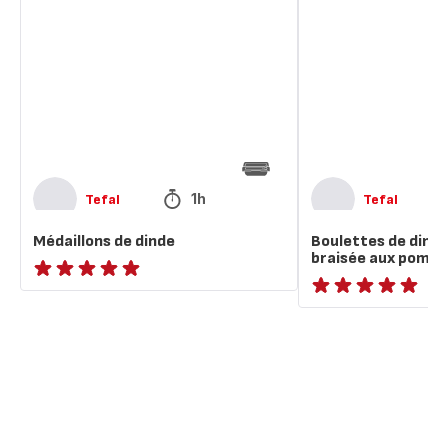
dinde
dinde
et
betterave
braisée
aux
pommes
1h
Tefal
Tefal
Médaillons de dinde
Boulettes de dind
braisée aux pomm
ratings.NaN
ratings.NaN