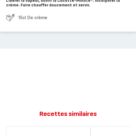
Libérer la vapeur, ouvrir la Cocotte-Minute®. Incorporer la
crème. Faire chauffer doucement et servir.
15cl De crème
Recettes similaires
Médaillons
Boulettes
de
de