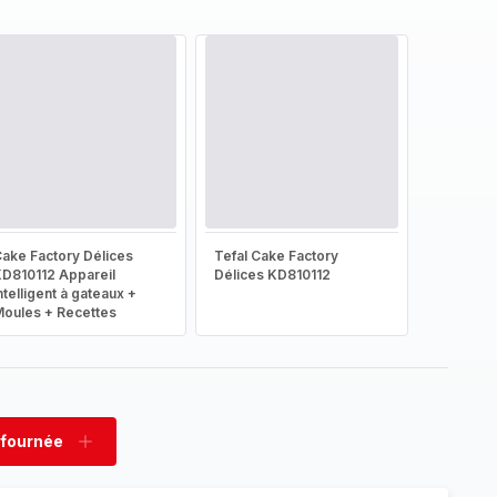
ake Factory Délices
Tefal Cake Factory
D810112 Appareil
Délices KD810112
ntelligent à gateaux +
oules + Recettes
 fournée
rimer
Ajouter
née
fournée