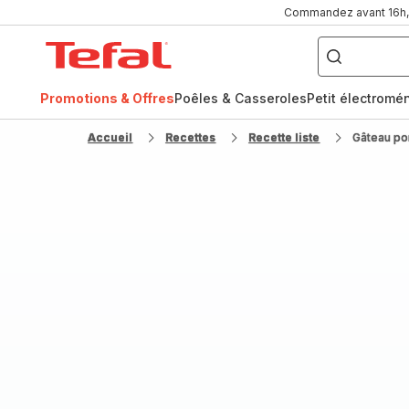
Commandez avant 16h, l
Que
recherchez-
Accueil
vous
?
Tefal
Promotions & Offres
Poêles & Casseroles
Petit électromé
FR
NL
Accueil
Recettes
Recette liste
Gâteau p