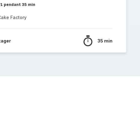
 P1 pendant 35 min
Cake Factory
tager
35 min