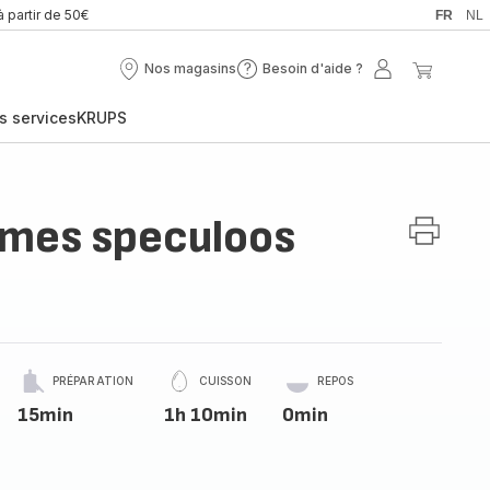
à partir de 50€
FR
NL
Nos magasins
Besoin d'aide ?
Nos
Besoin
Mon
Mon
magasins
d'aide
compte
panier
s services
KRUPS
?
mes speculoos
PRÉPARATION
CUISSON
REPOS
15min
1h 10min
0min