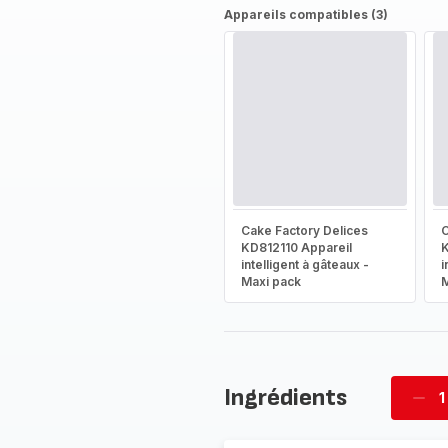
Appareils compatibles (3)
Cake Factory Delices
C
KD812110 Appareil
K
intelligent à gâteaux -
i
Maxi pack
M
Ingrédients
1
Supp
four