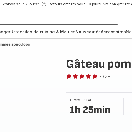
ivraison sous 2 jours*
Retours gratuits sous 30 jours
Livraison gratuite 
nager
Ustensiles de cuisine & Moules
Nouveautés
Accessoires
No
ommes speculoos
Gâteau pom
-
/5
-
Avis
5
étoiles
(moyenne)
TEMPS TOTAL
1h 25min