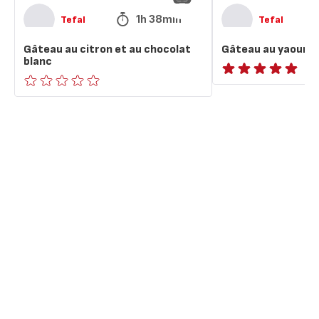
1h 38min
Tefal
Tefal
Gâteau au citron et au chocolat
Gâteau au yaourt 
blanc
ratings.NaN
ratings.0