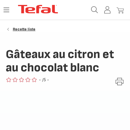
Accueil
Ouvrir
Mon
Mon
Tefal
le
compte
panie
menu
Recette liste
Gâteaux au citron et
au chocolat blanc
-
/5
-
ratings.0