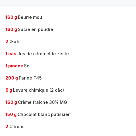
160 g
Beurre mou
160 g
Sucre en poudre
2
Œufs
1 càs
Jus de citron et le zeste
1 pincée
Sel
200 g
Farine T45
8 g
Levure chimique (2 càc)
160 g
Crème fraîche 30% MG
150 g
Chocolat blanc pâtissier
2
Citrons