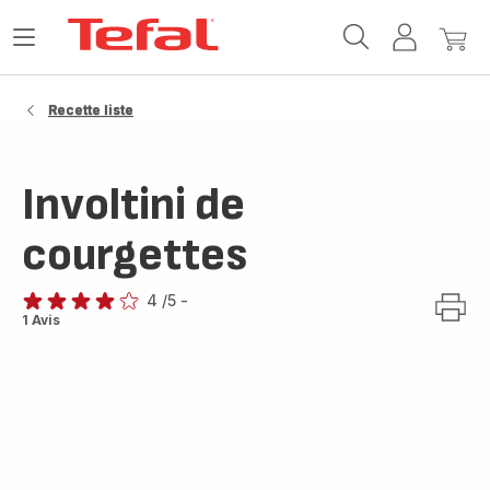
Accueil
Ouvrir
Mon
Mon
Tefal
le
compte
panie
menu
Recette liste
Involtini de
courgettes
4
/5
-
Avis
1 Avis
4
étoiles
(moyenne)