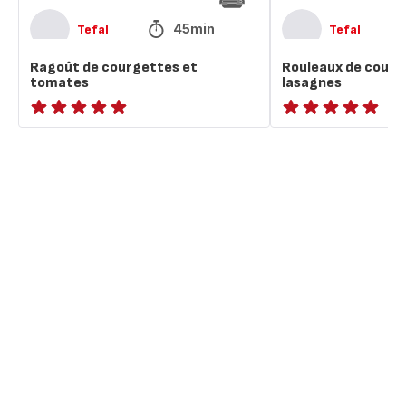
45min
Tefal
Tefal
Ragoût de courgettes et
Rouleaux de courg
tomates
lasagnes
ratings.NaN
ratings.NaN