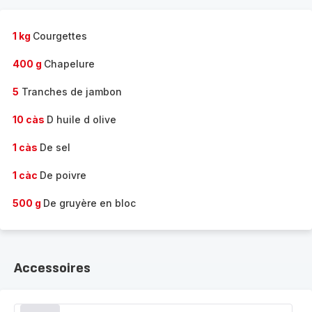
1 kg
Courgettes
400 g
Chapelure
5
Tranches de jambon
10 càs
D huile d olive
1 càs
De sel
1 càc
De poivre
500 g
De gruyère en bloc
Accessoires