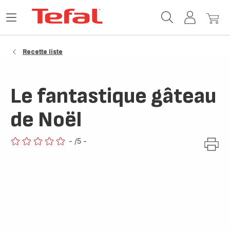
Accueil
Ouvrir
Mon
Mon
Tefal
le
compte
panie
menu
Recette liste
Le fantastique gâteau
de Noël
-
/5
-
ratings.0