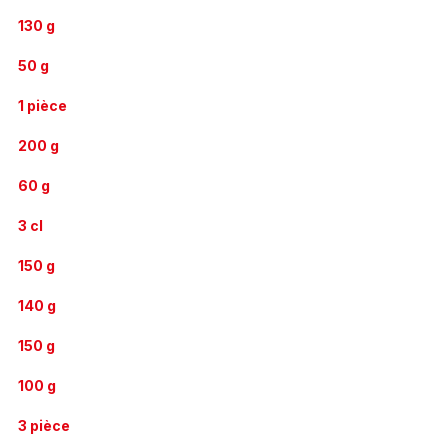
130 g
50 g
1 pièce
200 g
60 g
3 cl
150 g
140 g
150 g
100 g
3 pièce