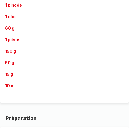
1 pincée
1 càc
60 g
1 pièce
150 g
50 g
15 g
10 cl
Préparation