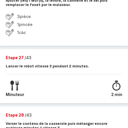
Ajouter (les) l'œuf(s), la levure, la cannelle et le sel puis
remplacer le fouet par le malaxeur.
3pièce
1pincée
1càc
Etape 27
/43
Lancer le robot vitesse 3 pendant 2 minutes.
Minuteur
2 min
Etape 28
/43
Verser le contenu de la casserole puis mélanger encore
quelques minutes à vitesse 3.