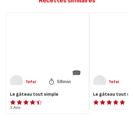
Recettes similaires
Le
Le
gâteau
gâteau
tout
tout
simple
simple
58min
Tefal
Tefal
Le gâteau tout simple
Le gâteau tout si
ratings.4.4
3 Avis
ratings.NaN