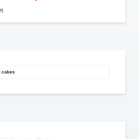
f)
i cakes