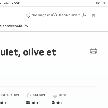
à partir de 50€
FR
NL
Nos magasins
Besoin d'aide ?
Nos
Besoin
Mon
Mon
magasins
d'aide
compte
panier
s services
KRUPS
?
ulet, olive et
PRÉPARATION
CUISSON
REPOS
min
35min
0min