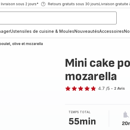
ivraison sous 2 jours*
Retours gratuits sous 30 jours
Livraison gratuite 
nager
Ustensiles de cuisine & Moules
Nouveautés
Accessoires
No
poulet, olive et mozarella
Mini cake po
mozarella
4.7
/5
-
2 Avis
ratings.4.7
TEMPS TOTAL
55min
20