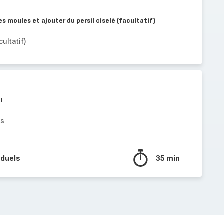
es moules et ajouter du persil ciselé (facultatif)
ultatif)
l
es
iduels
35 min