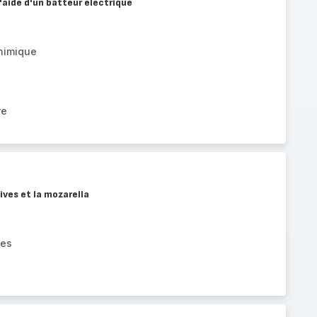
l'aide d'un batteur électrique
chimique
re
lives et la mozarella
ées