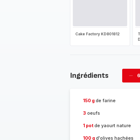
Cake Factory KD801812
T
D
Ingrédients
6
Supp
four
150 g
de farine
3
oeufs
1 pot
de yaourt nature
100 g
d'olives hachées