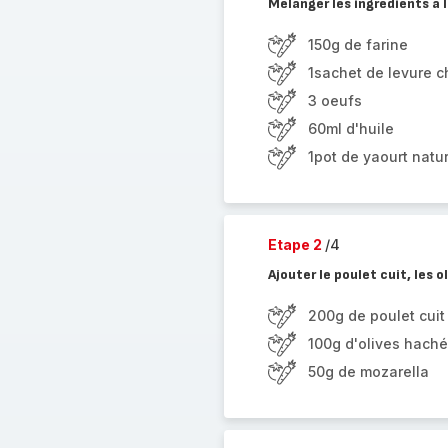
Mélanger les ingrédients à 
150g de farine
1sachet de levure 
3 oeufs
60ml d'huile
1pot de yaourt natu
Etape 2
/4
Ajouter le poulet cuit, les o
200g de poulet cuit
100g d'olives hach
50g de mozarella