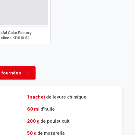
efal Cake Factory
élices KD810112
 fournées
rimer
Ajouter
nées
fournées
1 sachet
de levure chimique
60 ml
d'huile
200 g
de poulet cuit
50 g
de mozarella