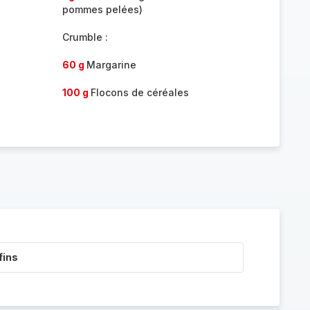
pommes pelées)
Crumble :
60 g
Margarine
100 g
Flocons de céréales
fins