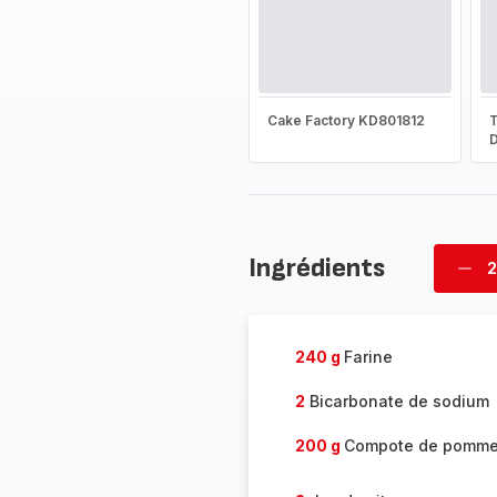
Cake Factory KD801812
T
D
Ingrédients
2
Supp
four
240 g
Farine
2
Bicarbonate de sodium
200 g
Compote de pomm