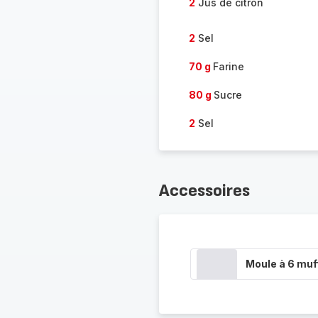
2
Jus de citron
2
Sel
70 g
Farine
80 g
Sucre
2
Sel
Accessoires
Moule à 6 muf