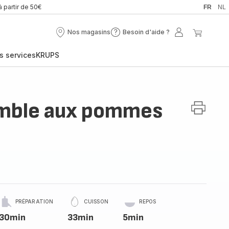
à partir de 50€
FR
NL
Nos magasins
Besoin d'aide ?
Nos
Besoin
Mon
Mon
magasins
d'aide
compte
panier
s services
KRUPS
?
umble aux pommes
PRÉPARATION
CUISSON
REPOS
30min
33min
5min