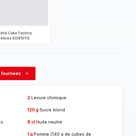
efal Cake Factory
élices KD810112
 fournées
rimer
Ajouter
nées
fournées
2
Levure chimique
120 g
Sucre blond
es
8 cl
Huile neutre
1 g
Pomme (140 g de cubes de