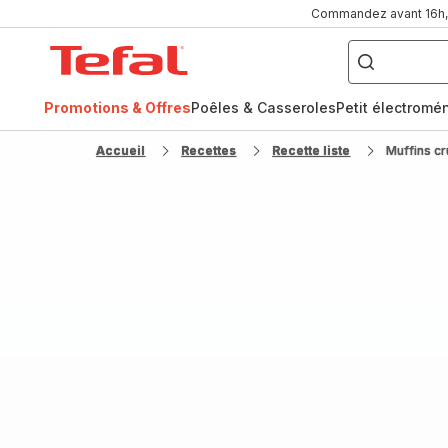
Commandez avant 16h, l
Que
recherchez-
Accueil
vous
?
Tefal
Promotions & Offres
Poêles & Casseroles
Petit électromé
FR
NL
Accueil
Recettes
Recette liste
Muffins c