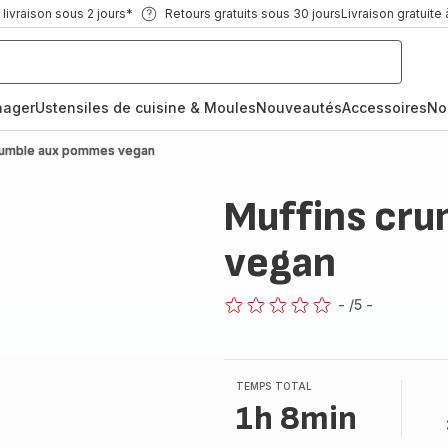
ivraison sous 2 jours*
Retours gratuits sous 30 jours
Livraison gratuite 
nager
Ustensiles de cuisine & Moules
Nouveautés
Accessoires
No
rumble aux pommes vegan
Muffins cr
vegan
-
/5
-
ratings.0
TEMPS TOTAL
1h 8min