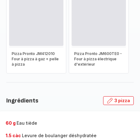
Pizza Pronto JM412010
Pizza Pronto JM600TE0 -
Four à pizza à gaz + pelle
Four à pizza électrique
à pizza
d'extérieur
Ingrédients
3 pizza
60 g
Eau tiède
1.5 càc
Levure de boulanger déshydratée