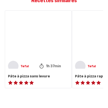
Recettes similaires
Pâte
Pâte
à
à
pizza
pizza
sans
rapide
levure
1h 37min
Tefal
Tefal
Pâte à pizza sans levure
Pâte à pizza rapid
ratings.NaN
ratings.NaN