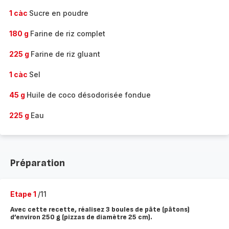
1 càc
Sucre en poudre
180 g
Farine de riz complet
225 g
Farine de riz gluant
1 càc
Sel
45 g
Huile de coco désodorisée fondue
225 g
Eau
Préparation
Etape 1
/11
Avec cette recette, réalisez 3 boules de pâte (pâtons)
d’environ 250 g (pizzas de diamètre 25 cm).