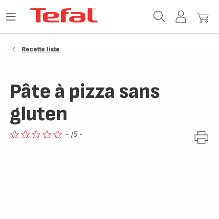
Accueil
Ouvrir
Mon
Mon
Tefal
le
compte
panie
menu
Recette liste
Pâte à pizza sans
gluten
-
/5
-
ratings.0