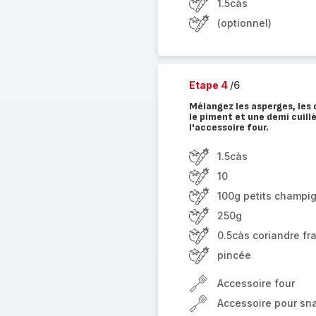
1.5càs
(optionnel)
Etape 4
/6
Mélangez les asperges, les 
le piment et une demi cuillè
l'accessoire four.
1.5càs
10
100g petits champig
250g
0.5càs coriandre fr
pincée
Accessoire four
Accessoire pour sna