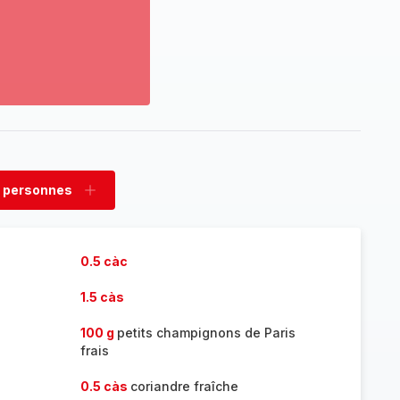
ir
us...
couvrir
amme
mplète
 personnes
rimer
Ajouter
sonnes
personnes
0.5 càc
1.5 càs
100 g
petits champignons de Paris
frais
0.5 càs
coriandre fraîche