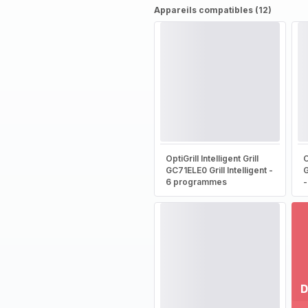
Appareils compatibles (12)
OptiGrill Intelligent Grill
O
GC71ELE0 Grill Intelligent -
G
6 programmes
-
D