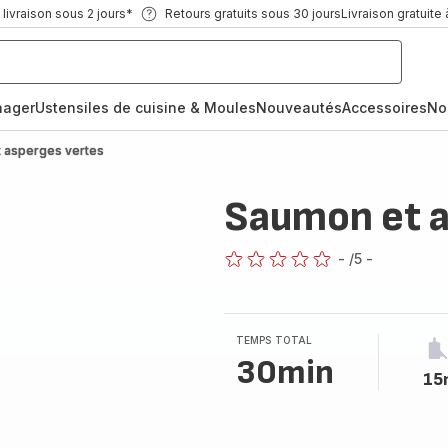
ivraison sous 2 jours*
Retours gratuits sous 30 jours
Livraison gratuite 
nager
Ustensiles de cuisine & Moules
Nouveautés
Accessoires
No
 asperges vertes
Saumon et a
-
/5
-
ratings.0
TEMPS TOTAL
30min
15