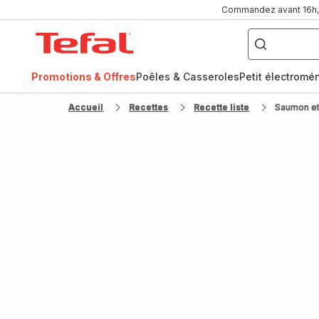
Commandez avant 16h, l
Que
recherchez-
Accueil
vous
?
Tefal
Promotions & Offres
Poêles & Casseroles
Petit électromé
FR
NL
Accueil
Recettes
Recette liste
Saumon et