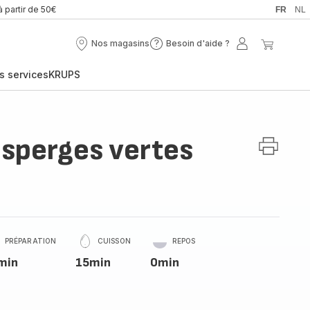
à partir de 50€
FR
NL
Nos magasins
Besoin d'aide ?
Nos
Besoin
Mon
Mon
magasins
d'aide
compte
panier
s services
KRUPS
?
sperges vertes
PRÉPARATION
CUISSON
REPOS
min
15min
0min