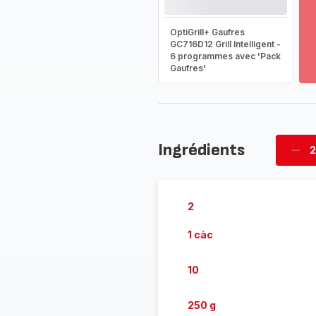
Vo
pl
OptiGrill+ Gaufres
-
GC716D12 Grill Intelligent -
Dé
6 programmes avec 'Pack
la
Gaufres'
g
co
-
Ingrédients
2
Supp
per
2
1 càc
10
250 g