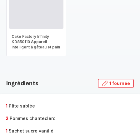
Cake Factory Infinity
KD850110 Appareil
intelligent à gâteau et pain
Ingrédients
1 fournée
1
Pâte sablée
2
Pommes chanteclerc
1
Sachet sucre vanillé