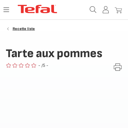
Accueil
Ouvrir
Mon
Mon
Tefal
le
compte
panie
menu
Recette liste
Tarte aux pommes
-
/5
-
ratings.0