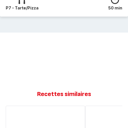
P7 - Tarte/Pizza
50 min
Recettes similaires
Tarte
Tarte
aux
aux
pommes
tomates
tricolores