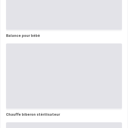
Balance pour bébé
Balance
pour
bébé
Chauffe biberon stérilisateur
Chauffe
biberon