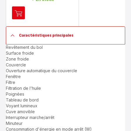
Ajouter
au
panier
Oleoclean
Caractéristiques principales
Pro
FR804015
Revêtement du bol
Friteuse
Surface froide
-
Zone froide
3,5L
Couvercle
Ouverture automatique du couvercle
Fenêtre
Filtre
Filtration de l'huile
Poignées
Tableau de bord
Voyant lumineux
Cuve amovible
Interrupteur marche/arrêt
Minuteur
Consommation d'énergie en mode arrêt (W)