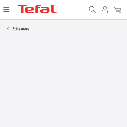
Accueil
Ouvrir
Mon
Mon
Tefal
le
compte
panie
menu
Friteuses