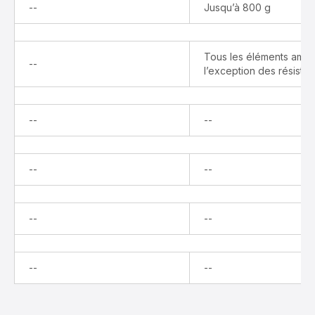
Indisponible
--
Jusqu’à 800 g
Tous les éléments amov
Indisponible
--
l’exception des résista
Indisponible
Indisponible
--
--
Indisponible
Indisponible
--
--
Indisponible
Indisponible
--
--
Indisponible
Indisponible
--
--