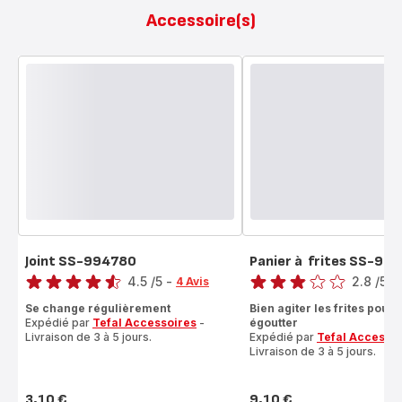
Accessoire(s)
Joint SS-994780
Panier à frites SS-99
Note
Note
4.5
/5
-
2.8
/5
-
4 Avis
ratings.4.5
ratings.2.8
Se change régulièrement
Bien agiter les frites pour 
Expédié par
Tefal Accessoires
-
égoutter
Livraison de 3 à 5 jours.
Expédié par
Tefal Accesso
Livraison de 3 à 5 jours.
3,10 €
9,10 €