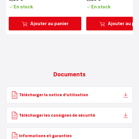
Prix
Prix
En stock
En stock
Ajouter au panier
Ajouter au pa
Documents
Télécharger la notice d'utilisation
Télécharger les consignes de sécurité
Informations et garanties