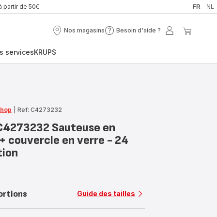
à partir de 50€
FR
NL
Nos magasins
Besoin d'aide ?
Nos
Besoin
Mon
Mon
magasins
d'aide
compte
panier
s services
KRUPS
?
Shop
|
Ref: C4273232
C4273232 Sauteuse en
+ couvercle en verre - 24
tion
ortions
Guide des tailles