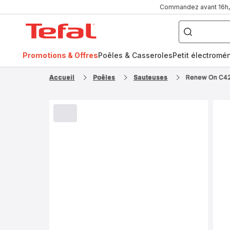
Commandez avant 16h, l
Que
recherchez-
Accueil
vous
?
Tefal
Promotions & Offres
Poêles & Casseroles
Petit électromé
FR
NL
Accueil
Poêles
Sauteuses
Renew On C427