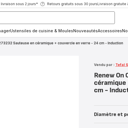
ivraison sous 2 jours*
Retours gratuits sous 30 jours
Livraison gratuite 
nager
Ustensiles de cuisine & Moules
Nouveautés
Accessoires
No
3232 Sauteuse en céramique + couvercle en verre - 24 cm - Induction
Vendu par :
Tefal 
Renew On 
céramique 
cm - Induc
Diamètre et p