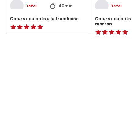
40min
Tefal
Tefal
Cœurs coulants à la framboise
Cœurs coulants à 
marron
ratings.NaN
ratings.NaN