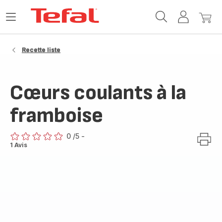
Accueil
Ouvrir
Mon
Mon
Tefal
le
compte
panie
menu
Recette liste
Cœurs coulants à la
framboise
0
/5
-
ratings.0
1 Avis