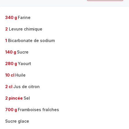
340 g
Farine
2
Levure chimique
1
Bicarbonate de sodium
140 g
Sucre
280 g
Yaourt
10 cl
Huile
2 cl
Jus de citron
2 pincée
Sel
700 g
Framboises fraîches
Sucre glace