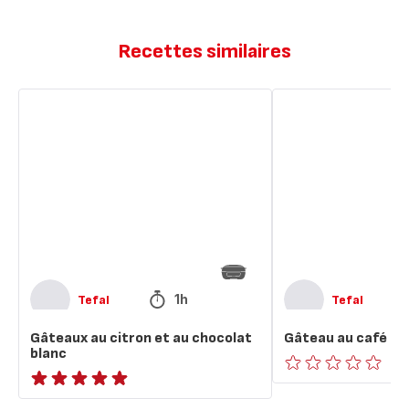
Recettes similaires
Gâteaux
Gâteau
au
au
citron
café
et
et
au
au
chocolat
chocolat
blanc
1h
Tefal
Tefal
Gâteaux au citron et au chocolat
Gâteau au café et
blanc
ratings.0
ratings.NaN