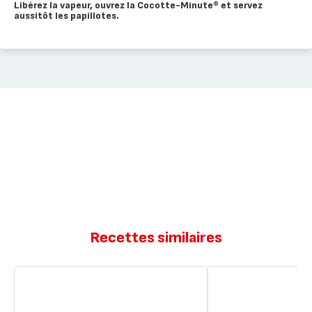
Libérez la vapeur, ouvrez la Cocotte-Minute® et servez
aussitôt les papillotes.
Recettes similaires
Crêpes
Frittata
salées
de
aux
saumon