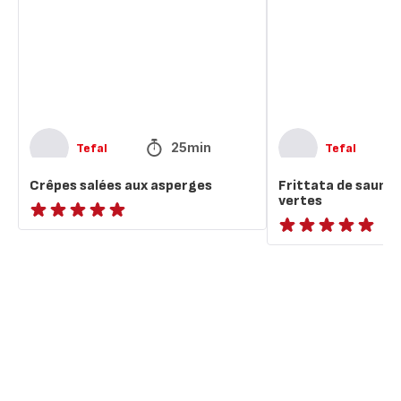
asperges
et
d'asperges
vertes
25min
Tefal
Tefal
Crêpes salées aux asperges
Frittata de saumo
vertes
ratings.NaN
ratings.NaN