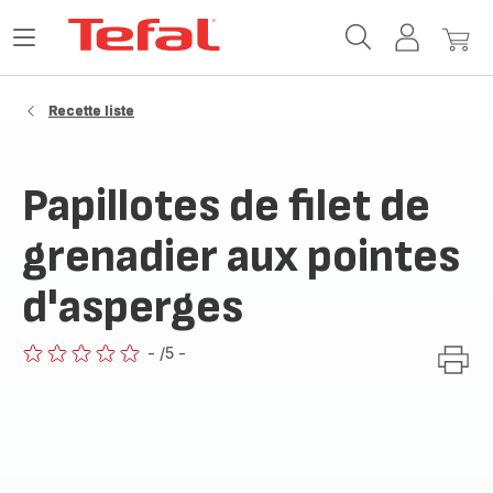
Accueil
Ouvrir
Mon
Mon
Tefal
le
compte
panie
menu
Recette liste
Papillotes de filet de
grenadier aux pointes
d'asperges
-
/5
-
ratings.0